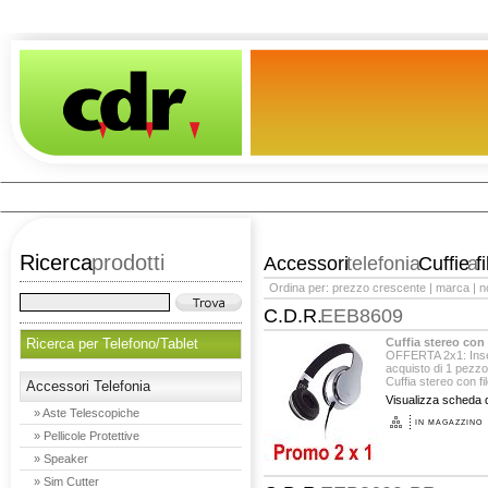
Ricerca
prodotti
Accessori
telefonia
Cuffie
a
fi
Ordina per:
prezzo crescente
|
marca
|
n
C.D.R.
EEB8609
Ricerca per Telefono/Tablet
Cuffia stereo con
OFFERTA 2x1: Insere
acquisto di 1 pezzo
Cuffia stereo con fil
Accessori Telefonia
Visualizza scheda d
» Aste Telescopiche
IN MAGAZZINO
» Pellicole Protettive
» Speaker
» Sim Cutter