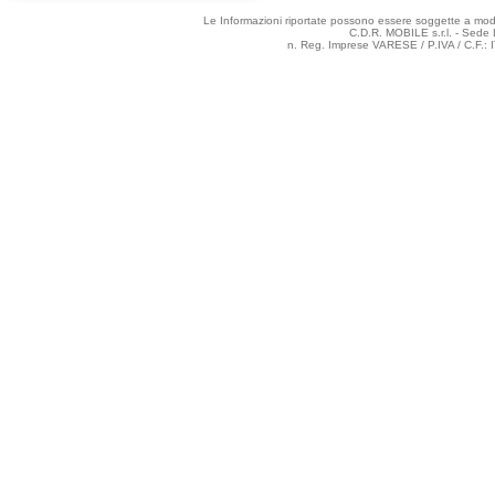
Le Informazioni riportate possono essere soggette a modifi
C.D.R. MOBILE s.r.l. - Sede 
n. Reg. Imprese VARESE / P.IVA / C.F.: