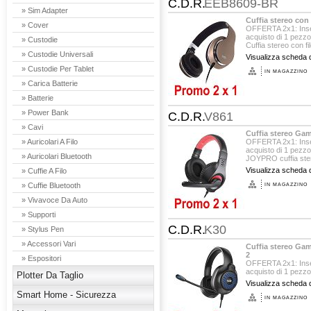
C.D.R.
EEB8609-BR
» Sim Adapter
Cuffia stereo con
» Cover
OFFERTA 2x1: Insere
acquisto di 1 pezzo
» Custodie
Cuffia stereo con fil
» Custodie Universali
Visualizza scheda d
» Custodie Per Tablet
IN MAGAZZINO
» Carica Batterie
» Batterie
» Power Bank
C.D.R.
V861
» Cavi
Cuffia stereo Ga
» Auricolari A Filo
OFFERTA 2x1: Insere
acquisto di 1 pezzo
» Auricolari Bluetooth
JOYPRO cuffia ste
Visualizza scheda d
» Cuffie A Filo
» Cuffie Bluetooth
IN MAGAZZINO
» Vivavoce Da Auto
» Supporti
C.D.R.
K30
» Stylus Pen
» Accessori Vari
Cuffia stereo G
2
» Espositori
OFFERTA 2x1: Insere
acquisto di 1 pezzo
Plotter Da Taglio
SPACEPRO cuffia s
Visualizza scheda d
Smart Home - Sicurezza
IN MAGAZZINO