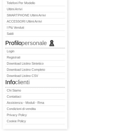
Telefoni Per Modello
Ultimi Arrivi
SMARTPHONE Ultimi Arrivi
ACCESSORI Ultimi Arrivi
I Più Venduti
Saldi
Profilo
personale
Login
Registrati
Download Listino Sintetico
Download Listino Completo
Download Listino CSV
Info
clienti
Chi Siamo
Contattaci
Assistenza - Moduli - Rma
Condizioni di vendita
Privacy Policy
Cookie Policy