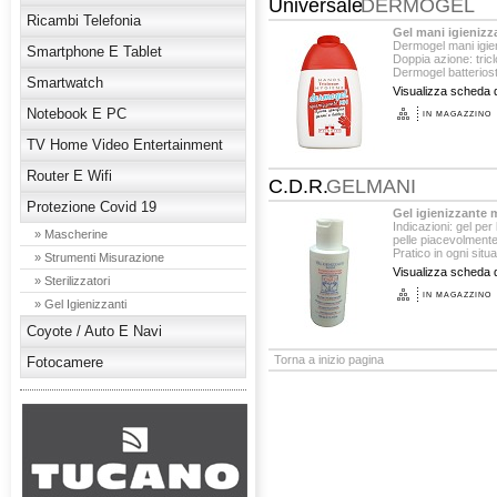
Universale
DERMOGEL
Ricambi Telefonia
Gel mani igienizz
Dermogel mani igie
Smartphone E Tablet
Doppia azione: tric
Dermogel batteriost
Smartwatch
Non unge, non appi
Visualizza scheda d
Notebook E PC
IN MAGAZZINO
TV Home Video Entertainment
Router E Wifi
C.D.R.
GELMANI
Protezione Covid 19
Gel igienizzante 
Indicazioni: gel per
» Mascherine
pelle piacevolmente
Pratico in ogni situa
» Strumenti Misurazione
Visualizza scheda d
» Sterilizzatori
IN MAGAZZINO
» Gel Igienizzanti
Coyote / Auto E Navi
Torna a inizio pagina
Fotocamere