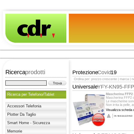
Ricerca
prodotti
Protezione
Covid
19
Ordina per:
prezzo crescente
|
marca
|
n
Universale
YFY-KN95-FF
Ricerca per Telefono/Tablet
Mascherina FFP2 
Mascherina FFP2 o
Le mascherine son
Non irrita la pelle, 
Accessori Telefonia
Visualizza scheda d
Plotter Da Taglio
IN MAGAZZINO
Smart Home - Sicurezza
Memorie