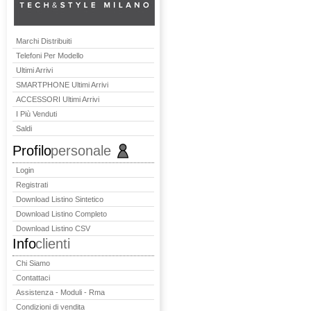
Marchi Distribuiti
Telefoni Per Modello
Ultimi Arrivi
SMARTPHONE Ultimi Arrivi
ACCESSORI Ultimi Arrivi
I Più Venduti
Saldi
Profilo
personale
Login
Registrati
Download Listino Sintetico
Download Listino Completo
Download Listino CSV
Info
clienti
Chi Siamo
Contattaci
Assistenza - Moduli - Rma
Condizioni di vendita