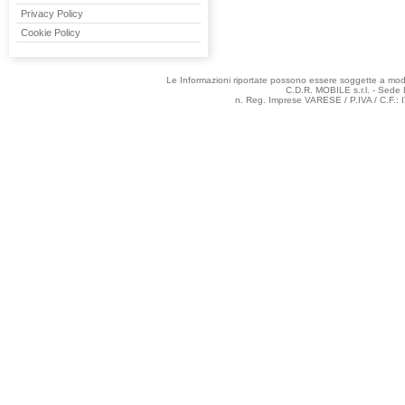
Privacy Policy
Cookie Policy
Le Informazioni riportate possono essere soggette a modifi
C.D.R. MOBILE s.r.l. - Sede 
n. Reg. Imprese VARESE / P.IVA / C.F.: