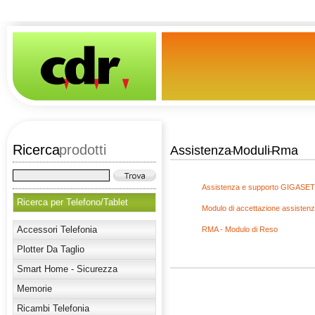
Ricerca
prodotti
Assistenza
Moduli
-
Rma
-
Assistenza e supporto GIGASET
Ricerca per Telefono/Tablet
Modulo di accettazione assistenz
Accessori Telefonia
RMA - Modulo di Reso
Plotter Da Taglio
Smart Home - Sicurezza
Memorie
Ricambi Telefonia