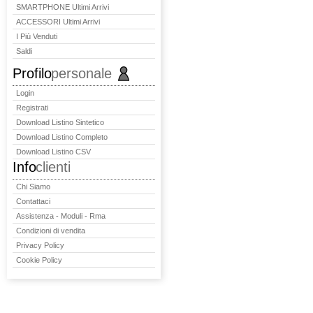
SMARTPHONE Ultimi Arrivi
ACCESSORI Ultimi Arrivi
I Più Venduti
Saldi
Profilo
personale
Login
Registrati
Download Listino Sintetico
Download Listino Completo
Download Listino CSV
Info
clienti
Chi Siamo
Contattaci
Assistenza - Moduli - Rma
Condizioni di vendita
Privacy Policy
Cookie Policy