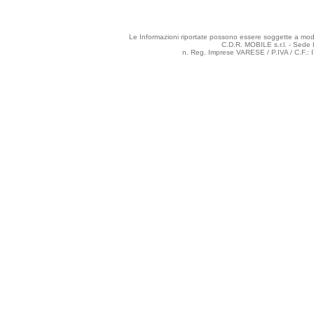
Le Informazioni riportate possono essere soggette a modifi
C.D.R. MOBILE s.r.l. - Sede 
n. Reg. Imprese VARESE / P.IVA / C.F.: