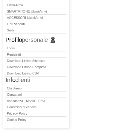
Ultimi Arrivi
SMARTPHONE Ultimi Arrivi
ACCESSORI Ultimi Arrivi
I Più Venduti
Saldi
Profilo
personale
Login
Registrati
Download Listino Sintetico
Download Listino Completo
Download Listino CSV
Info
clienti
Chi Siamo
Contattaci
Assistenza - Moduli - Rma
Condizioni di vendita
Privacy Policy
Cookie Policy