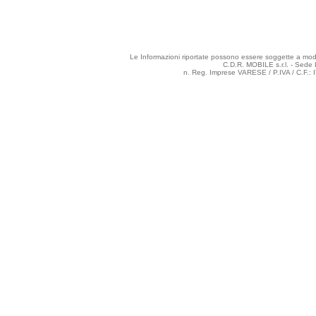
Le Informazioni riportate possono essere soggette a modifi
C.D.R. MOBILE s.r.l. - Sede 
n. Reg. Imprese VARESE / P.IVA / C.F.: