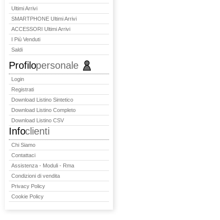
Ultimi Arrivi
SMARTPHONE Ultimi Arrivi
ACCESSORI Ultimi Arrivi
I Più Venduti
Saldi
Profilo
personale
Login
Registrati
Download Listino Sintetico
Download Listino Completo
Download Listino CSV
Info
clienti
Chi Siamo
Contattaci
Assistenza - Moduli - Rma
Condizioni di vendita
Privacy Policy
Cookie Policy