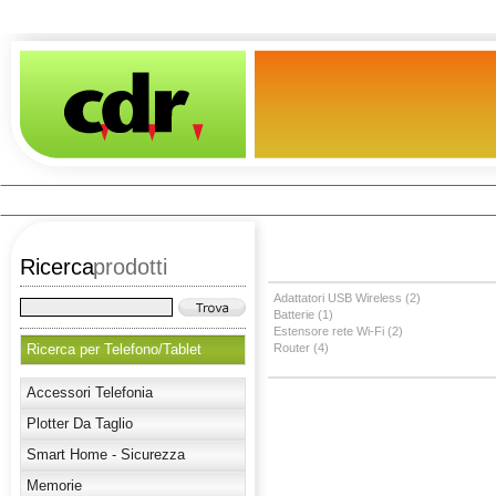
Ricerca
prodotti
Adattatori USB Wireless (2)
Batterie (1)
Estensore rete Wi-Fi (2)
Ricerca per Telefono/Tablet
Router (4)
Accessori Telefonia
Plotter Da Taglio
Smart Home - Sicurezza
Memorie