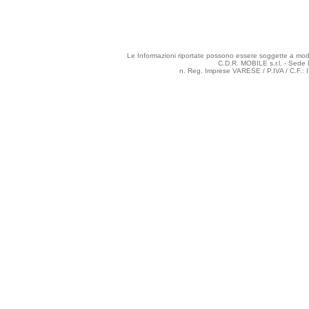
Le Informazioni riportate possono essere soggette a modifi
C.D.R. MOBILE s.r.l. - Sede 
n. Reg. Imprese VARESE / P.IVA / C.F.: