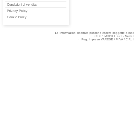
Condizioni di vendita
Privacy Policy
Cookie Policy
Le Informazioni riportate possono essere soggette a modifi
C.D.R. MOBILE s.r.l. - Sede 
n. Reg. Imprese VARESE / P.IVA / C.F.: