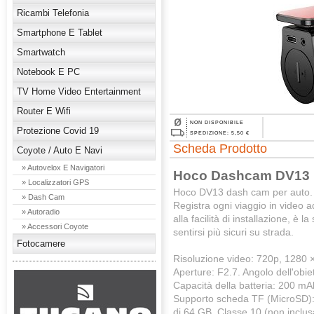
Ricambi Telefonia
Smartphone E Tablet
Smartwatch
Notebook E PC
TV Home Video Entertainment
Router E Wifi
NON DISPONIBILE
Protezione Covid 19
SPEDIZIONE: 5,50 €
Scheda Prodotto
Coyote / Auto E Navi
» Autovelox E Navigatori
Hoco Dashcam DV13 
» Localizzatori GPS
Hoco DV13 dash cam per auto.
» Dash Cam
Registra ogni viaggio in video a
» Autoradio
alla facilità di installazione, è 
» Accessori Coyote
sentirsi più sicuri su strada.
Fotocamere
Risoluzione video: 720p, 1280 ×
Aperture: F2.7. Angolo dell'obiet
Capacità della batteria: 200 mA
Supporto scheda TF (MicroSD):
di 64 GB, Classe 10 (non inclus