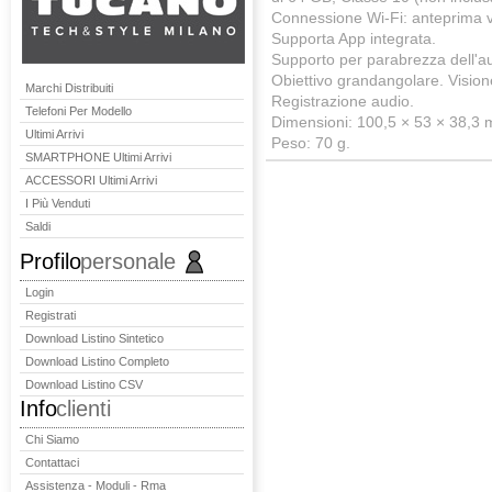
Connessione Wi-Fi: anteprima vi
Supporta App integrata.
Supporto per parabrezza dell'au
Obiettivo grandangolare. Vision
Marchi Distribuiti
Registrazione audio.
Telefoni Per Modello
Dimensioni: 100,5 × 53 × 38,3 
Ultimi Arrivi
Peso: 70 g.
SMARTPHONE Ultimi Arrivi
ACCESSORI Ultimi Arrivi
I Più Venduti
Saldi
Profilo
personale
Login
Registrati
Download Listino Sintetico
Download Listino Completo
Download Listino CSV
Info
clienti
Chi Siamo
Contattaci
Assistenza - Moduli - Rma