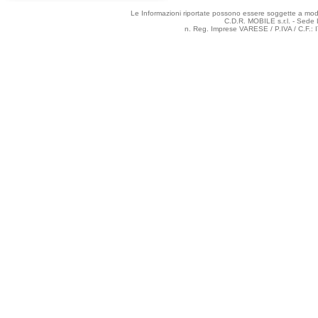
Le Informazioni riportate possono essere soggette a modifi
C.D.R. MOBILE s.r.l. - Sede 
n. Reg. Imprese VARESE / P.IVA / C.F.: