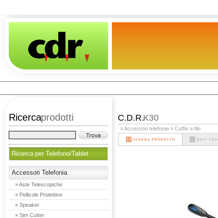
Ricerca
prodotti
C.D.R.
K30
» Accessori telefonia
» Cuffie a filo
Ricerca per Telefono/Tablet
Accessori Telefonia
» Aste Telescopiche
» Pellicole Protettive
» Speaker
» Sim Cutter