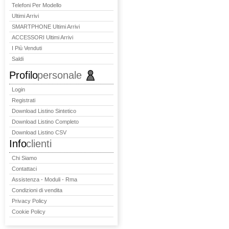
Telefoni Per Modello
Ultimi Arrivi
SMARTPHONE Ultimi Arrivi
ACCESSORI Ultimi Arrivi
I Più Venduti
Saldi
Profilo
personale
Login
Registrati
Download Listino Sintetico
Download Listino Completo
Download Listino CSV
Info
clienti
Chi Siamo
Contattaci
Assistenza - Moduli - Rma
Condizioni di vendita
Privacy Policy
Cookie Policy