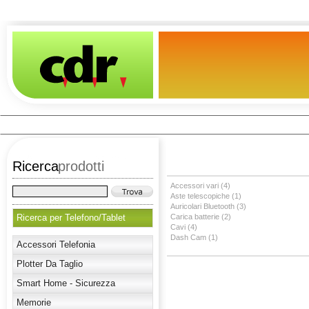
Ricerca
prodotti
Accessori vari (4)
Aste telescopiche (1)
Auricolari Bluetooth (3)
Ricerca per Telefono/Tablet
Carica batterie (2)
Cavi (4)
Dash Cam (1)
Accessori Telefonia
Plotter Da Taglio
Smart Home - Sicurezza
Memorie