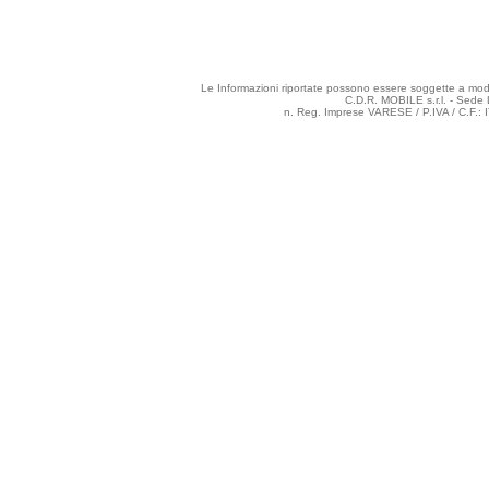
Le Informazioni riportate possono essere soggette a modifi
C.D.R. MOBILE s.r.l. - Sede 
n. Reg. Imprese VARESE / P.IVA / C.F.: