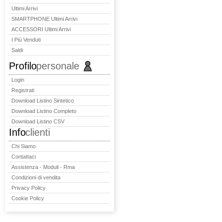
Ultimi Arrivi
SMARTPHONE Ultimi Arrivi
ACCESSORI Ultimi Arrivi
I Più Venduti
Saldi
Profilo
personale
Login
Registrati
Download Listino Sintetico
Download Listino Completo
Download Listino CSV
Info
clienti
Chi Siamo
Contattaci
Assistenza - Moduli - Rma
Condizioni di vendita
Privacy Policy
Cookie Policy