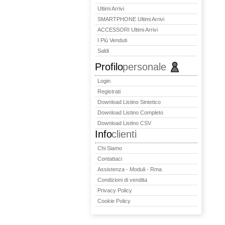
Ultimi Arrivi
SMARTPHONE Ultimi Arrivi
ACCESSORI Ultimi Arrivi
I Più Venduti
Saldi
Profilo
personale
Login
Registrati
Download Listino Sintetico
Download Listino Completo
Download Listino CSV
Info
clienti
Chi Siamo
Contattaci
Assistenza - Moduli - Rma
Condizioni di vendita
Privacy Policy
Cookie Policy