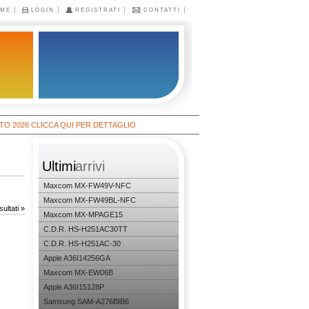
ME
LOGIN
REGISTRATI
CONTATTI
6 CLICCA QUI PER DETTAGLIO
Ultimi
arrivi
Maxcom MX-FW49V-NFC
Maxcom MX-FW49BL-NFC
sultati »
Maxcom MX-MPAGE15
C.D.R. HS-H251AC30TT
C.D.R. HS-H251AC-30
Apple A36I14256GA
Maxcom MX-EW06B
Apple A36I15128P
Samsung SAM-A276BIB6