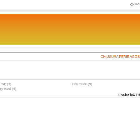
HO
CHIUSURA FERIE AGOSTO 202
isk (3)
Pen Drive (9)
y card (4)
mostra tutti i ri