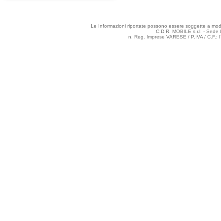
Le Informazioni riportate possono essere soggette a modifi
C.D.R. MOBILE s.r.l. - Sede 
n. Reg. Imprese VARESE / P.IVA / C.F.: