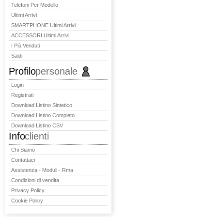
Telefoni Per Modello
Ultimi Arrivi
SMARTPHONE Ultimi Arrivi
ACCESSORI Ultimi Arrivi
I Più Venduti
Saldi
Profilo
personale
Login
Registrati
Download Listino Sintetico
Download Listino Completo
Download Listino CSV
Info
clienti
Chi Siamo
Contattaci
Assistenza - Moduli - Rma
Condizioni di vendita
Privacy Policy
Cookie Policy