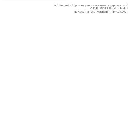
Le Informazioni riportate possono essere soggette a modifi
C.D.R. MOBILE s.r.l. - Sede 
n. Reg. Imprese VARESE / P.IVA / C.F.: