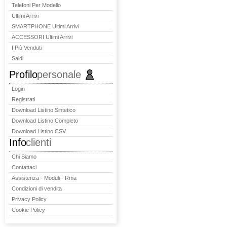
Telefoni Per Modello
Ultimi Arrivi
SMARTPHONE Ultimi Arrivi
ACCESSORI Ultimi Arrivi
I Più Venduti
Saldi
Profilo
personale
Login
Registrati
Download Listino Sintetico
Download Listino Completo
Download Listino CSV
Info
clienti
Chi Siamo
Contattaci
Assistenza - Moduli - Rma
Condizioni di vendita
Privacy Policy
Cookie Policy