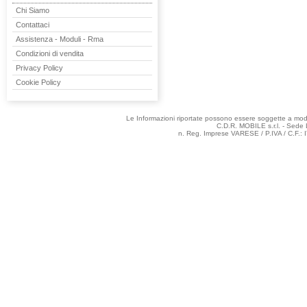
Chi Siamo
Contattaci
Assistenza - Moduli - Rma
Condizioni di vendita
Privacy Policy
Cookie Policy
Le Informazioni riportate possono essere soggette a modifi
C.D.R. MOBILE s.r.l. - Sede 
n. Reg. Imprese VARESE / P.IVA / C.F.: