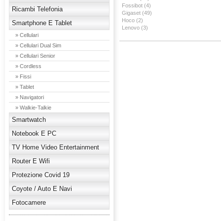
Fossibot (4)
Ricambi Telefonia
Gigaset (49)
Hoco (2)
Smartphone E Tablet
Lenovo (3)
» Cellulari
» Cellulari Dual Sim
» Cellulari Senior
» Cordless
» Fissi
» Tablet
» Navigatori
» Walkie-Talkie
Smartwatch
Notebook E PC
TV Home Video Entertainment
Router E Wifi
Protezione Covid 19
Coyote / Auto E Navi
Fotocamere