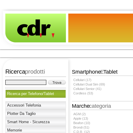
Ricerca
prodotti
Smartphone
E
Tablet
Cellulari (17)
Cellulari Dual Sim (69)
Cellulari Senior (41)
Ricerca per Telefono/Tablet
Cordless (53)
Accessori Telefonia
Marche
categoria
Plotter Da Taglio
AGM (2)
Apple (13)
Smart Home - Sicurezza
Beafon (10)
Brondi (51)
Memorie
C.D.R. (12)