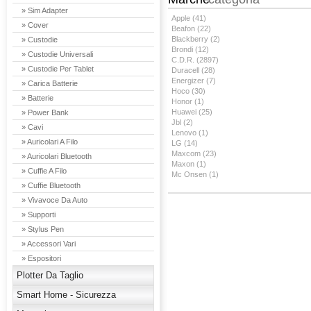
» Sim Adapter
Apple (41)
» Cover
Beafon (22)
Blackberry (2)
» Custodie
Brondi (12)
» Custodie Universali
C.D.R. (2897)
» Custodie Per Tablet
Duracell (28)
Energizer (7)
» Carica Batterie
Hoco (30)
» Batterie
Honor (1)
Huawei (25)
» Power Bank
Jbl (2)
» Cavi
Lenovo (1)
» Auricolari A Filo
LG (14)
Maxcom (23)
» Auricolari Bluetooth
Maxon (1)
» Cuffie A Filo
Mc Onsen (1)
» Cuffie Bluetooth
» Vivavoce Da Auto
» Supporti
» Stylus Pen
» Accessori Vari
» Espositori
Plotter Da Taglio
Smart Home - Sicurezza