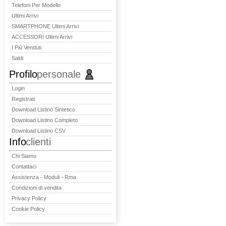
Telefoni Per Modello
Ultimi Arrivi
SMARTPHONE Ultimi Arrivi
ACCESSORI Ultimi Arrivi
I Più Venduti
Saldi
Profilo
personale
Login
Registrati
Download Listino Sintetico
Download Listino Completo
Download Listino CSV
Info
clienti
Chi Siamo
Contattaci
Assistenza - Moduli - Rma
Condizioni di vendita
Privacy Policy
Cookie Policy