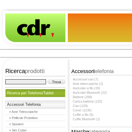
Ricerca
prodotti
Accessori
telefonia
Accessori vari (7)
Aste telescopiche (2)
Auricolari a filo (26)
Ricerca per Telefono/Tablet
Auricolari Bluetooth (22)
Batterie (268)
Carica batterie (120)
Accessori Telefonia
Cavi (129)
Cover (1135)
» Aste Telescopiche
Cuffie a filo (6)
» Pellicole Protettive
Cuffie Bluetooth (1)
» Speaker
» Sim Cutter
Marche
categoria