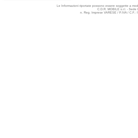
Le Informazioni riportate possono essere soggette a modifi
C.D.R. MOBILE s.r.l. - Sede 
n. Reg. Imprese VARESE / P.IVA / C.F.: