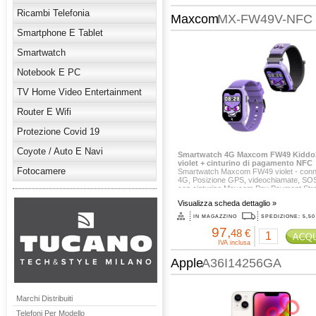
Ricambi Telefonia
Maxcom
MX-FW49V-NFC
Smartphone E Tablet
Smartwatch
Notebook E PC
TV Home Video Entertainment
Router E Wifi
Protezione Covid 19
Coyote / Auto E Navi
Smartwatch 4G Maxcom FW49 Kiddo2
violet + cinturino di pagamento NFC
Fotocamere
Smartwatch Maxcom FW49 violet - con
4G, Posizione GPS, videochiamate, SOS
con cinturino Maxcom Pay Payment Str
La vera particolarità di questo set è il s
Visualizza scheda dettaglio »
cinturino incluso:
Pagamenti NFC: Integra la tecnologia 
IN MAGAZZINO
SPEDIZIONE: 5,50
Pay per consentire al bambino...
97,
48 €
IVA inclusa
Apple
A36I14256GA
Marchi Distribuiti
Telefoni Per Modello