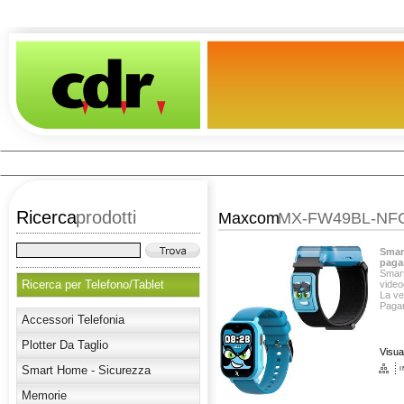
Ricerca
prodotti
Maxcom
MX-FW49BL-NF
Smar
paga
Smar
Ricerca per Telefono/Tablet
video
La ve
Pagam
Accessori Telefonia
Plotter Da Taglio
Visua
Smart Home - Sicurezza
Memorie