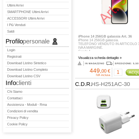
Ultimi Arrivi
SMARTPHONE Ultimi Arrivi
ACCESSORI Ultimi Arrivi
I Più Venduti
Saldi
iPhone 14 256GB galassia Art. 36
Profilo
personale
iPhone 14 256GB galassia.
TELEFONO VENDUTO IN ARTICOLO 
IVA A MARGINE.
Login
Grado A.
Questo apparato è un IPHONE ORIGI
Registrati
Visualizza scheda dettaglio »
USATO, ritirato, verificato e testato da a
autorizzate appositamente per questo se
Download Listino Sintetico
IN MAGAZZINO
SPEDIZIONE: 5,50
449,
Download Listino Completo
Nella confezione è incluso:
00 €
1 - Cavo...
IVA inclusa
Download Listino CSV
Info
clienti
C.D.R.
HS-H251AC-30
Chi Siamo
Contattaci
Assistenza - Moduli - Rma
Condizioni di vendita
Privacy Policy
Cookie Policy