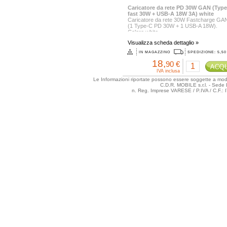
Caricatore da rete PD 30W GAN (Typ
fast 30W + USB-A 18W 3A) white
Caricatore da rete 30W Fastcharge GA
(1 Type-C PD 30W + 1 USB-A 18W).
Colore white.
Input: 1100 - 240V
Visualizza scheda dettaglio »
Output1 : USB-C PD 5V/3A, 9V/3A, 12V 
15V/2A, 20V/1.5A (30W)
IN MAGAZZINO
SPEDIZIONE: 5,50
Output2: USB-A 5V/3A, 9V/2A, 12V/1.5A
18,
Massimo output: 30W
90 €
Nella confezione non è...
IVA inclusa
Le Informazioni riportate possono essere soggette a modifi
C.D.R. MOBILE s.r.l. - Sede 
n. Reg. Imprese VARESE / P.IVA / C.F.: