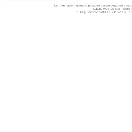
Le Informazioni riportate possono essere soggette a modifi
C.D.R. MOBILE s.r.l. - Sede 
n. Reg. Imprese VARESE / P.IVA / C.F.: