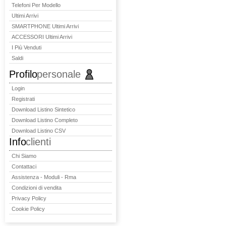
Telefoni Per Modello
Ultimi Arrivi
SMARTPHONE Ultimi Arrivi
ACCESSORI Ultimi Arrivi
I Più Venduti
Saldi
Profilo
personale
Login
Registrati
Download Listino Sintetico
Download Listino Completo
Download Listino CSV
Info
clienti
Chi Siamo
Contattaci
Assistenza - Moduli - Rma
Condizioni di vendita
Privacy Policy
Cookie Policy