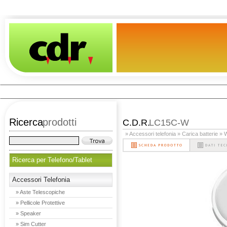
Ricerca
prodotti
C.D.R.
LC15C-W
» Accessori telefonia
» Carica batterie
» 
Ricerca per Telefono/Tablet
Accessori Telefonia
» Aste Telescopiche
» Pellicole Protettive
» Speaker
» Sim Cutter