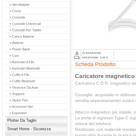
» Sim Adapter
» Cover
» Custodie
» Custodie Universali
» Custodie Per Tablet
» Carica Batterie
» Batterie
» Power Bank
IN MAGAZZINO
» Cavi
SPEDIZIONE: 5,50 €
» Auricolari A Filo
Scheda Prodotto
» Auricolari Bluetooth
Caricatore magnetico
» Cuffie A Filo
» Cuffie Bluetooth
Caricatore C.D.R. magnetico wi
» Vivavoce Da Auto
» Supporti
Consiglio: acquistalo in abbin
vendita separatamente) nostro
» Stylus Pen
» Accessori Vari
Attacco magnetico più stabile, 
» Espositori
La porta di ingresso Type-C supp
Plotter Da Taglio
veloce del telefono
Smart Home - Sicurezza
Realizzato con materiali resiste
surriscalda durante la ricarica 