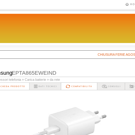
HO
CHIUSURA FERIE AGOSTO 202
sung
EPTA865EWEIND
ssori telefonia
» Carica batterie
» da rete