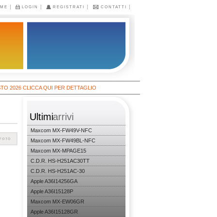
ME
LOGIN
REGISTRATI
CONTATTI
6 CLICCA QUI PER DETTAGLIO
Ultimi
arrivi
Maxcom MX-FW49V-NFC
Maxcom MX-FW49BL-NFC
Maxcom MX-MPAGE15
C.D.R. HS-H251AC30TT
C.D.R. HS-H251AC-30
Apple A36I14256GA
Apple A36I15128P
Maxcom MX-EW06GR
Apple A36I15128GR