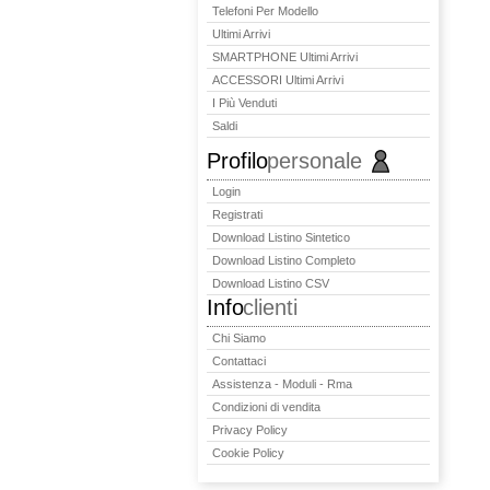
Telefoni Per Modello
Ultimi Arrivi
SMARTPHONE Ultimi Arrivi
ACCESSORI Ultimi Arrivi
I Più Venduti
Saldi
Profilo
personale
Login
Registrati
Download Listino Sintetico
Download Listino Completo
Download Listino CSV
Info
clienti
Chi Siamo
Contattaci
Assistenza - Moduli - Rma
Condizioni di vendita
Privacy Policy
Cookie Policy