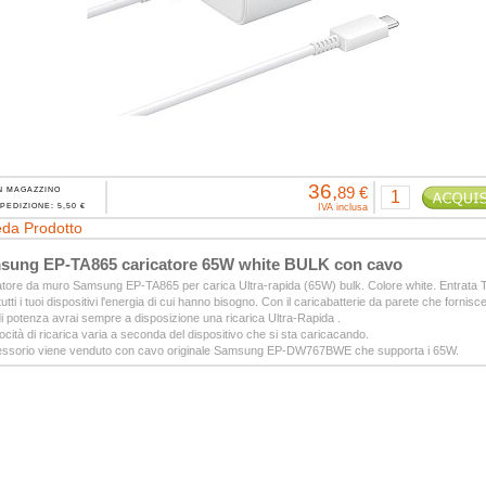
36,
89 €
N MAGAZZINO
PEDIZIONE: 5,50 €
IVA inclusa
da Prodotto
sung EP-TA865 caricatore 65W white BULK con cavo
tore da muro Samsung EP-TA865 per carica Ultra-rapida (65W) bulk. Colore white. Entrata 
tutti i tuoi dispositivi l'energia di cui hanno bisogno. Con il caricabatterie da parete che fornisce
 potenza avrai sempre a disposizione una ricarica Ultra-Rapida .
ocità di ricarica varia a seconda del dispositivo che si sta caricacando.
essorio viene venduto con cavo originale Samsung EP-DW767BWE che supporta i 65W.