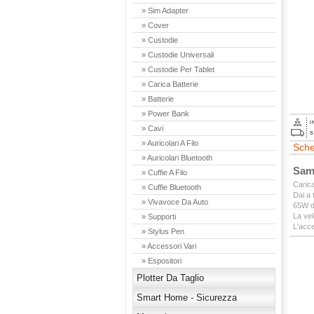
» Sim Adapter
» Cover
» Custodie
» Custodie Universali
» Custodie Per Tablet
» Carica Batterie
» Batterie
» Power Bank
I
» Cavi
S
» Auricolari A Filo
Sche
» Auricolari Bluetooth
Sam
» Cuffie A Filo
Carica
» Cuffie Bluetooth
Dai a 
» Vivavoce Da Auto
65W di
La vel
» Supporti
L'acc
» Stylus Pen
» Accessori Vari
» Espositori
Plotter Da Taglio
Smart Home - Sicurezza