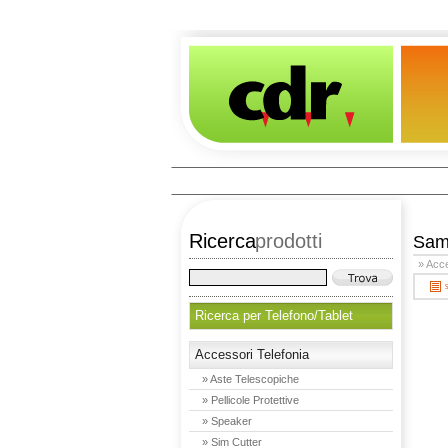
Ricerca
prodotti
Sam
» Acce
Ricerca per Telefono/Tablet
Accessori Telefonia
» Aste Telescopiche
» Pellicole Protettive
» Speaker
» Sim Cutter