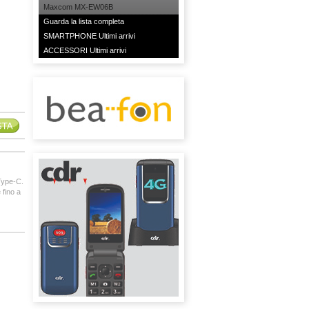
Maxcom MX-EW06B
Guarda la lista completa
SMARTPHONE Ultimi arrivi
ACCESSORI Ultimi arrivi
Type-C.
 fino a