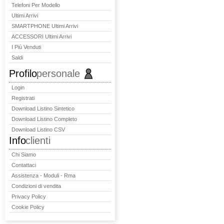
Telefoni Per Modello
Ultimi Arrivi
SMARTPHONE Ultimi Arrivi
ACCESSORI Ultimi Arrivi
I Più Venduti
Saldi
Profilo
personale
Login
Registrati
Download Listino Sintetico
Download Listino Completo
Download Listino CSV
Info
clienti
Chi Siamo
Contattaci
Assistenza - Moduli - Rma
Condizioni di vendita
Privacy Policy
Cookie Policy