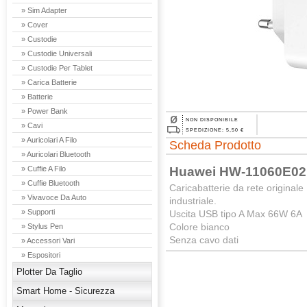
» Sim Adapter
» Cover
» Custodie
» Custodie Universali
» Custodie Per Tablet
» Carica Batterie
» Batterie
» Power Bank
NON DISPONIBILE
» Cavi
SPEDIZIONE: 5,50 €
» Auricolari A Filo
Scheda Prodotto
» Auricolari Bluetooth
Huawei HW-11060E02 
» Cuffie A Filo
» Cuffie Bluetooth
Caricabatterie da rete origina
» Vivavoce Da Auto
industriale.
» Supporti
Uscita USB tipo A Max 66W 6A
Colore bianco
» Stylus Pen
Senza cavo dati
» Accessori Vari
» Espositori
Plotter Da Taglio
Smart Home - Sicurezza