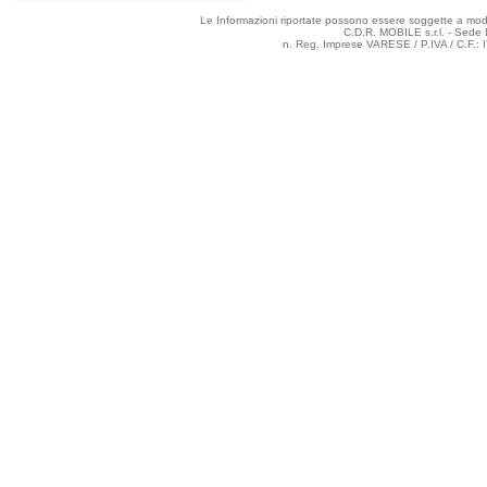
Le Informazioni riportate possono essere soggette a modifi
C.D.R. MOBILE s.r.l. - Sede 
n. Reg. Imprese VARESE / P.IVA / C.F.: