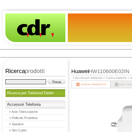
Ricerca
prodotti
Huawei
HW110600E02IN
» Accessori telefonia
» Carica batterie
» 
Ricerca per Telefono/Tablet
Accessori Telefonia
» Aste Telescopiche
» Pellicole Protettive
» Speaker
» Sim Cutter