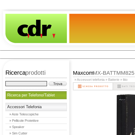
Ricerca
prodotti
Maxcom
MX-BATTMM825
» Accessori telefonia
» Batterie
» litio
Ricerca per Telefono/Tablet
Accessori Telefonia
» Aste Telescopiche
» Pellicole Protettive
» Speaker
» Sim Cutter