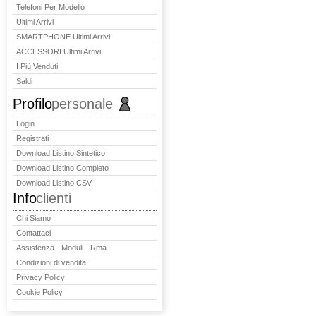
Telefoni Per Modello
Ultimi Arrivi
SMARTPHONE Ultimi Arrivi
ACCESSORI Ultimi Arrivi
I Più Venduti
Saldi
Profilo
personale
Login
Registrati
Download Listino Sintetico
Download Listino Completo
Download Listino CSV
Info
clienti
Chi Siamo
Contattaci
Assistenza - Moduli - Rma
Condizioni di vendita
Privacy Policy
Cookie Policy