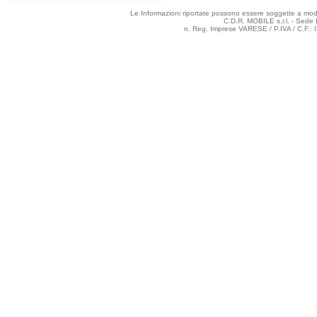
Le Informazioni riportate possono essere soggette a modifi
C.D.R. MOBILE s.r.l. - Sede 
n. Reg. Imprese VARESE / P.IVA / C.F.: