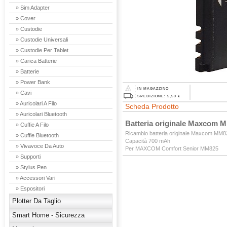
» Sim Adapter
» Cover
» Custodie
» Custodie Universali
» Custodie Per Tablet
» Carica Batterie
» Batterie
» Power Bank
IN MAGAZZINO
» Cavi
SPEDIZIONE: 5,50 €
» Auricolari A Filo
Scheda Prodotto
» Auricolari Bluetooth
Batteria originale Maxcom 
» Cuffie A Filo
Ricambio batteria originale Maxcom MM8
» Cuffie Bluetooth
Capacità 700 mAh
» Vivavoce Da Auto
Per MAXCOM Comfort Senior MM825
» Supporti
» Stylus Pen
» Accessori Vari
» Espositori
Plotter Da Taglio
Smart Home - Sicurezza