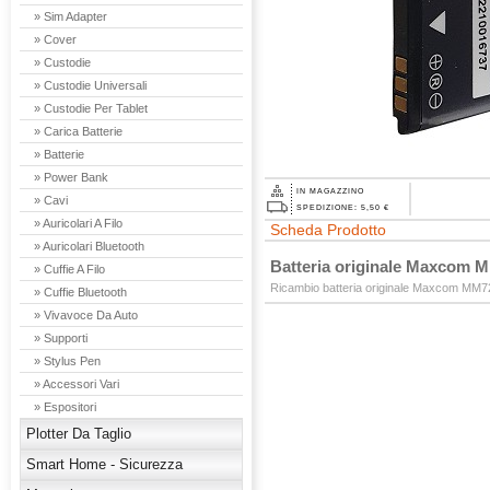
» Sim Adapter
» Cover
» Custodie
» Custodie Universali
» Custodie Per Tablet
» Carica Batterie
» Batterie
» Power Bank
IN MAGAZZINO
» Cavi
SPEDIZIONE: 5,50 €
» Auricolari A Filo
Scheda Prodotto
» Auricolari Bluetooth
Batteria originale Maxcom
» Cuffie A Filo
Ricambio batteria originale Maxcom MM
» Cuffie Bluetooth
» Vivavoce Da Auto
» Supporti
» Stylus Pen
» Accessori Vari
» Espositori
Plotter Da Taglio
Smart Home - Sicurezza