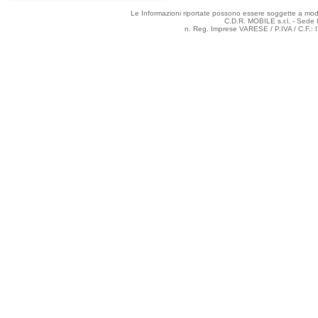
Le Informazioni riportate possono essere soggette a modifi
C.D.R. MOBILE s.r.l. - Sede 
n. Reg. Imprese VARESE / P.IVA / C.F.: