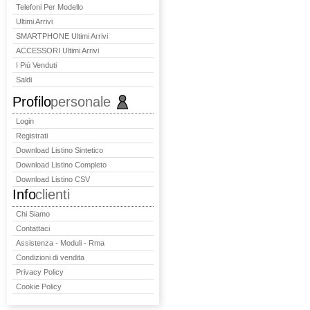
Telefoni Per Modello
Ultimi Arrivi
SMARTPHONE Ultimi Arrivi
ACCESSORI Ultimi Arrivi
I Più Venduti
Saldi
Profilo
personale
Login
Registrati
Download Listino Sintetico
Download Listino Completo
Download Listino CSV
Info
clienti
Chi Siamo
Contattaci
Assistenza - Moduli - Rma
Condizioni di vendita
Privacy Policy
Cookie Policy