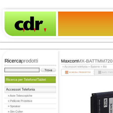
Ricerca
prodotti
Maxcom
MX-BATTMM720
» Accessori telefonia
» Batterie
» litio
Ricerca per Telefono/Tablet
Accessori Telefonia
» Aste Telescopiche
» Pellicole Protettive
» Speaker
» Sim Cutter