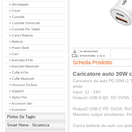
» Sim Adapter
» Cover
» Custodie
» Custodie Universali
» Custodie Per Tablet
» Carica Batterie
» Batterie
» Power Bank
IN MAGAZZINO
» Cavi
SPEDIZIONE: 5,50 €
» Auricolari A Filo
Scheda Prodotto
» Auricolari Bluetooth
Caricatore auto 30W 
» Cuffie A Filo
» Cuffie Bluetooth
Caricatore da auto PD 30W (1 
» Vivavoce Da Auto
white.
» Supporti
Input: 12 - 24V
Output1 USB-A QC: DC 5V/3A, 
» Stylus Pen
» Accessori Vari
Output2 USB-C PD: 5V/3A, 9V/3
» Espositori
Massimo output simultaneo: 5
Plotter Da Taglio
Smart Home - Sicurezza
Carica batterie da auto con pot