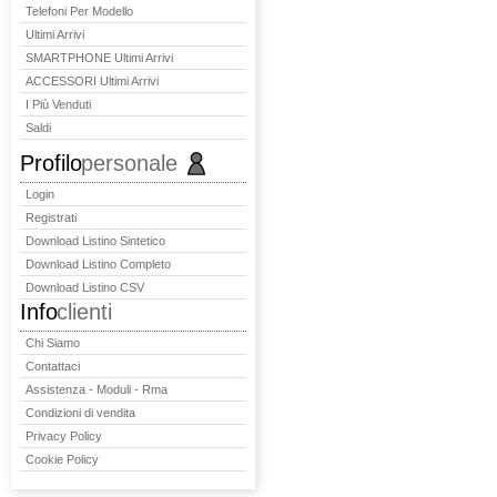
Telefoni Per Modello
Ultimi Arrivi
SMARTPHONE Ultimi Arrivi
ACCESSORI Ultimi Arrivi
I Più Venduti
Saldi
Profilo
personale
Login
Registrati
Download Listino Sintetico
Download Listino Completo
Download Listino CSV
Info
clienti
Chi Siamo
Contattaci
Assistenza - Moduli - Rma
Condizioni di vendita
Privacy Policy
Cookie Policy