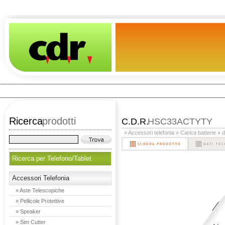
Ricerca
prodotti
C.D.R.
HSC33ACTYTY
» Accessori telefonia
» Carica batterie
» d
Ricerca per Telefono/Tablet
Accessori Telefonia
» Aste Telescopiche
» Pellicole Protettive
» Speaker
» Sim Cutter