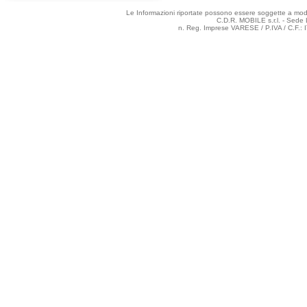
Le Informazioni riportate possono essere soggette a modifi
C.D.R. MOBILE s.r.l. - Sede 
n. Reg. Imprese VARESE / P.IVA / C.F.: