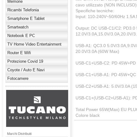
Memorie
cavo utilizzato (NON INCLUSO)
Ricambi Telefonia
Specifiche tecniche:
Input: 110-240V~50/60Hz 1.5A
Smartphone E Tablet
Smartwatch
Output: DC USB-C1/C2: PD3.0 5
12.0V/3.0A,15.0V/3.0A,20.0V/
Notebook E PC
TV Home Video Entertainment
USB-A1: QC3.0 5.0V/3.0A,9.0V/
20.0V/3.0A (60W Max)
Router E Wifi
Protezione Covid 19
USB-C1+USB-C2: PD 45W+PD 
Coyote / Auto E Navi
USB-C1+USB-A1: PD 45W+QC
Fotocamere
USB-C2+USB-A1: 5.0V/3.0A (1
USB-C1+(USB-C2+USB-A1): 
Total Power 65W(Max) EU PL
Colore black
Marchi Distribuiti