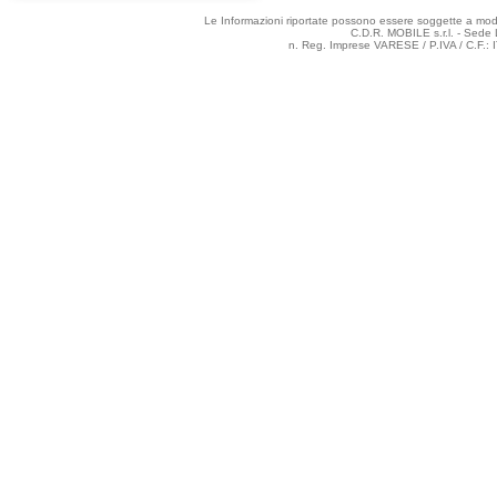
Le Informazioni riportate possono essere soggette a modifi
C.D.R. MOBILE s.r.l. - Sede 
n. Reg. Imprese VARESE / P.IVA / C.F.: