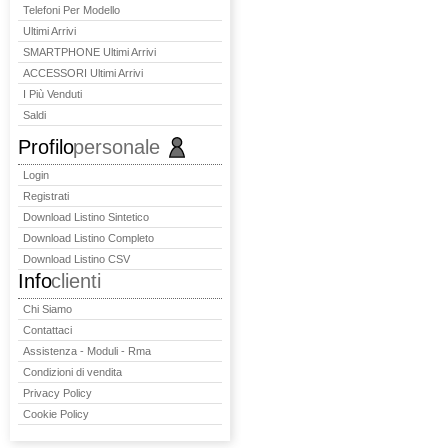
Telefoni Per Modello
Ultimi Arrivi
SMARTPHONE Ultimi Arrivi
ACCESSORI Ultimi Arrivi
I Più Venduti
Saldi
Profilo
personale
Login
Registrati
Download Listino Sintetico
Download Listino Completo
Download Listino CSV
Info
clienti
Chi Siamo
Contattaci
Assistenza - Moduli - Rma
Condizioni di vendita
Privacy Policy
Cookie Policy