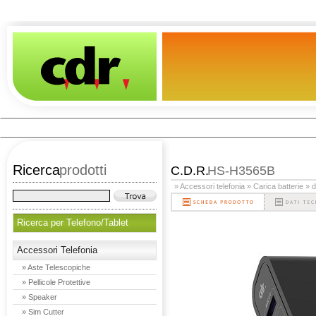
Ricerca
prodotti
C.D.R.
HS-H3565B
» Accessori telefonia
» Carica batterie
» 
Ricerca per Telefono/Tablet
Accessori Telefonia
» Aste Telescopiche
» Pellicole Protettive
» Speaker
» Sim Cutter