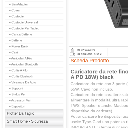
» Sim Adapter
» Cover
» Custodie
» Custodie Universali
» Custodie Per Tablet
» Carica Batterie
» Batterie
» Power Bank
IN MAGAZZINO
» Cavi
SPEDIZIONE: 5,50 €
» Auricolari A Filo
Scheda Prodotto
» Auricolari Bluetooth
Caricatore da rete fi
» Cuffie A Filo
A PD 18W) black
» Cuffie Bluetooth
» Vivavoce Da Auto
Caricatore da rete con 3 porte 
» Supporti
65W. Cavo non incluso.
Caricatore da rete caratterizzat
» Stylus Pen
alimentare in modalità ultra ra
» Accessori Vari
TWS, Speaker e anche Macbook Ai
» Espositori
dispositivo da caricare).
Plotter Da Taglio
Potrai caricare tre dispositivi
Smart Home - Sicurezza
uscite Type-C ad una potenza rid
IMPORTANTE: i tempi di ricarica 