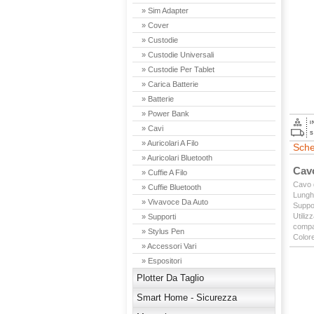
» Sim Adapter
» Cover
» Custodie
» Custodie Universali
» Custodie Per Tablet
» Carica Batterie
» Batterie
» Power Bank
I
» Cavi
S
» Auricolari A Filo
Sche
» Auricolari Bluetooth
Cavo
» Cuffie A Filo
Cavo 
» Cuffie Bluetooth
Lungh
» Vivavoce Da Auto
Suppo
Utiliz
» Supporti
compat
» Stylus Pen
Colore
» Accessori Vari
» Espositori
Plotter Da Taglio
Smart Home - Sicurezza