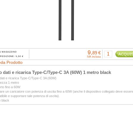
9,
89 €
N MAGAZZINO
PEDIZIONE: 5,50 €
IVA inclusa
da Prodotto
 dati e ricarica Type-C/Type-C 3A (60W) 1 metro black
dati e ricarica Type-C/Type-C 3A (60W)
ezza 1 metro
rto fino a 60W
zare un caricatore con potenza di uscita fino a 60W (anche il dispositivo collegato deve esser
ibile e supportare tale potenza di uscita).
 black