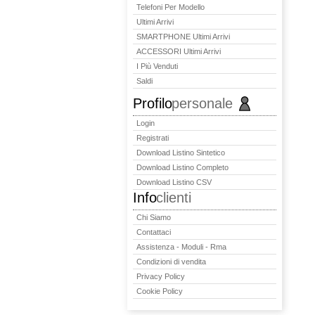
Telefoni Per Modello
Ultimi Arrivi
SMARTPHONE Ultimi Arrivi
ACCESSORI Ultimi Arrivi
I Più Venduti
Saldi
Profilo
personale
Login
Registrati
Download Listino Sintetico
Download Listino Completo
Download Listino CSV
Info
clienti
Chi Siamo
Contattaci
Assistenza - Moduli - Rma
Condizioni di vendita
Privacy Policy
Cookie Policy