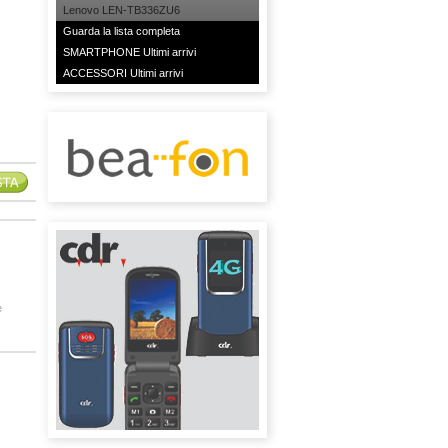
Lenovo LEN-TB336ZU6
Guarda la lista completa
SMARTPHONE Ultimi arrivi
ACCESSORI Ultimi arrivi
e