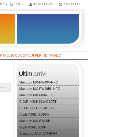
ME
LOGIN
REGISTRATI
CONTATTI
6 CLICCA QUI PER DETTAGLIO
Ultimi
arrivi
Maxcom MX-FW49V-NFC
Maxcom MX-FW49BL-NFC
Maxcom MX-MPAGE15
C.D.R. HS-H251AC30TT
C.D.R. HS-H251AC-30
Apple A36I14256GA
Maxcom MX-EW06B
Apple A36I15128P
Samsung SAM-A276BIB6