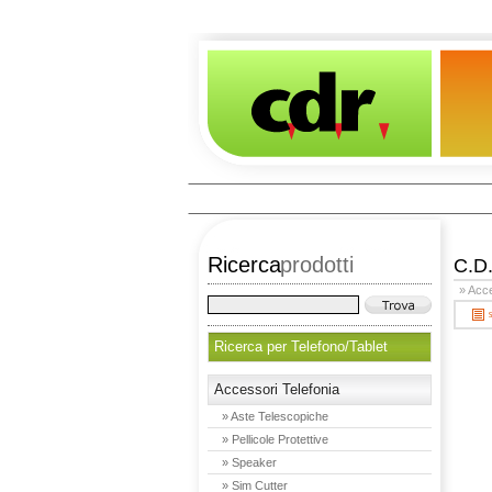
Ricerca
prodotti
C.D
» Acce
Ricerca per Telefono/Tablet
Accessori Telefonia
» Aste Telescopiche
» Pellicole Protettive
» Speaker
» Sim Cutter