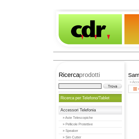
Ricerca
prodotti
Sam
» Acce
Ricerca per Telefono/Tablet
Accessori Telefonia
» Aste Telescopiche
» Pellicole Protettive
» Speaker
» Sim Cutter