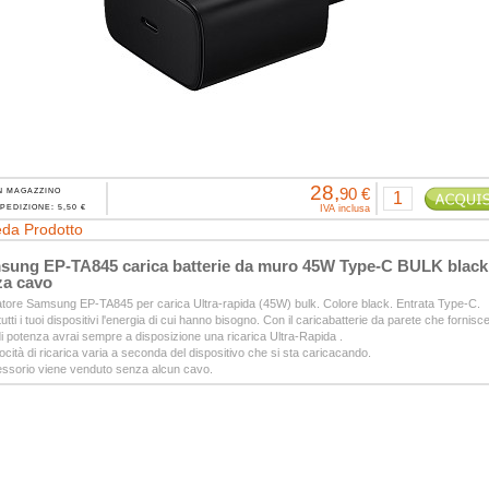
28,
90 €
N MAGAZZINO
PEDIZIONE: 5,50 €
IVA inclusa
da Prodotto
sung EP-TA845 carica batterie da muro 45W Type-C BULK black
za cavo
tore Samsung EP-TA845 per carica Ultra-rapida (45W) bulk. Colore black. Entrata Type-C.
tutti i tuoi dispositivi l'energia di cui hanno bisogno. Con il caricabatterie da parete che fornisce
 potenza avrai sempre a disposizione una ricarica Ultra-Rapida .
ocità di ricarica varia a seconda del dispositivo che si sta caricacando.
essorio viene venduto senza alcun cavo.