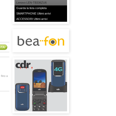
Lenovo LEN-TB336ZU6
Guarda la lista completa
SMARTPHONE Ultimi arrivi
ACCESSORI Ultimi arrivi
 fino a