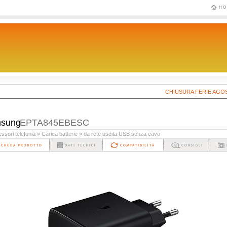
HO
CHIUSURA FERIE AGOSTO 202
sung
EPTA845EBESC
ssori telefonia
» Carica batterie
» da rete uscita USB senza cavo