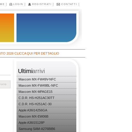
ME
LOGIN
REGISTRATI
CONTATTI
6 CLICCA QUI PER DETTAGLIO
Ultimi
arrivi
Maxcom MX-FW49V-NFC
Maxcom MX-FW49BL-NFC
Maxcom MX-MPAGE15
C.D.R. HS-H251AC30TT
C.D.R. HS-H251AC-30
Apple A36I14256GA
Maxcom MX-EW06B
Apple A36I15128P
Samsung SAM-A276BIB6