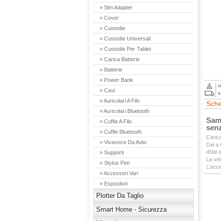
» Sim Adapter
» Cover
» Custodie
» Custodie Universali
» Custodie Per Tablet
» Carica Batterie
» Batterie
» Power Bank
I
» Cavi
S
» Auricolari A Filo
Sche
» Auricolari Bluetooth
Sam
» Cuffie A Filo
sen
» Cuffie Bluetooth
Carica
» Vivavoce Da Auto
Dai a 
45W di
» Supporti
La vel
» Stylus Pen
L'acc
» Accessori Vari
» Espositori
Plotter Da Taglio
Smart Home - Sicurezza