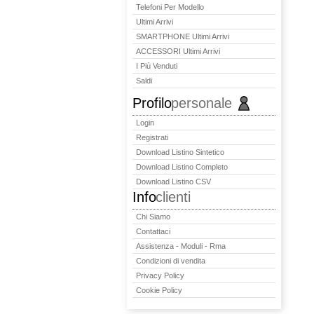
Telefoni Per Modello
Ultimi Arrivi
SMARTPHONE Ultimi Arrivi
ACCESSORI Ultimi Arrivi
I Più Venduti
Saldi
Profilo
personale
Login
Registrati
Download Listino Sintetico
Download Listino Completo
Download Listino CSV
Info
clienti
Chi Siamo
Contattaci
Assistenza - Moduli - Rma
Condizioni di vendita
Privacy Policy
Cookie Policy