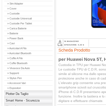
» Sim Adapter
» Cover
» Custodie
» Custodie Universali
» Custodie Per Tablet
» Carica Batterie
» Batterie
» Power Bank
IN MAGAZZINO
» Cavi
SPEDIZIONE: 5,50 €
» Auricolari A Filo
Scheda Prodotto
» Auricolari Bluetooth
per Huawei Nova 5T, 
» Cuffie A Filo
» Cuffie Bluetooth
Custodia in TPU per Huawei Nov
» Vivavoce Da Auto
Le custodie TPU di C.D.R, sono
» Supporti
simile al silicone ma dallo spe
protezione anche in caso di cad
» Stylus Pen
L'elevato grip consente una pres
» Accessori Vari
smartphone scivoli sul cruscotto
» Espositori
iPhone di C.D.R presentano aper
Plotter Da Taglio
funzione. Inoltre la tastiera e
Smart Home - Sicurezza
digitare e effettuare chiamate.