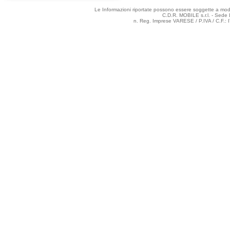
Le Informazioni riportate possono essere soggette a modifi
C.D.R. MOBILE s.r.l. - Sede 
n. Reg. Imprese VARESE / P.IVA / C.F.: