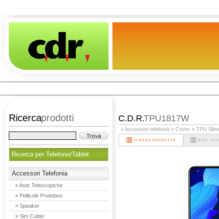
Ricerca
prodotti
C.D.R.
TPU1817W
» Accessori telefonia
» Cover
» TPU Sli
Ricerca per Telefono/Tablet
Accessori Telefonia
» Aste Telescopiche
» Pellicole Protettive
» Speaker
» Sim Cutter