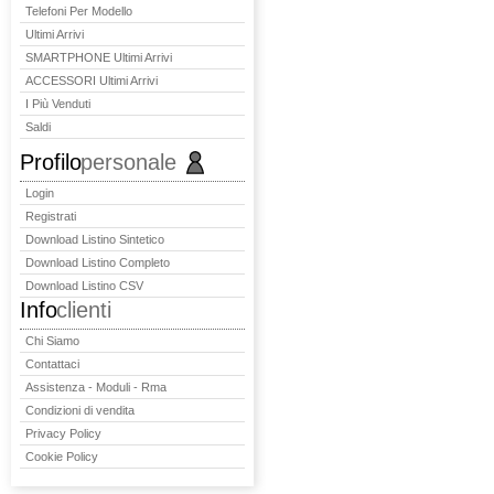
Telefoni Per Modello
Ultimi Arrivi
SMARTPHONE Ultimi Arrivi
ACCESSORI Ultimi Arrivi
I Più Venduti
Saldi
Profilo
personale
Login
Registrati
Download Listino Sintetico
Download Listino Completo
Download Listino CSV
Info
clienti
Chi Siamo
Contattaci
Assistenza - Moduli - Rma
Condizioni di vendita
Privacy Policy
Cookie Policy