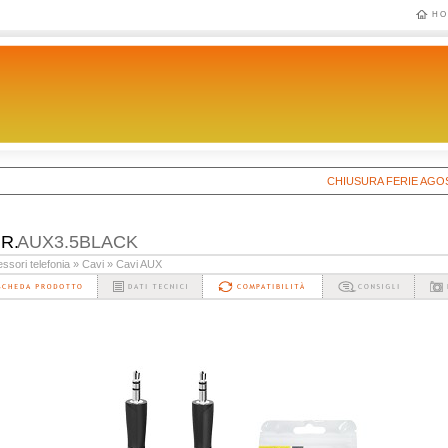
HO
CHIUSURA FERIE AGOSTO 20
.R.
AUX3.5BLACK
ssori telefonia
» Cavi
» Cavi AUX