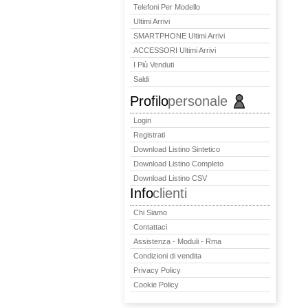
Telefoni Per Modello
Ultimi Arrivi
SMARTPHONE Ultimi Arrivi
ACCESSORI Ultimi Arrivi
I Più Venduti
Saldi
Profilo
personale
Login
Registrati
Download Listino Sintetico
Download Listino Completo
Download Listino CSV
Info
clienti
Chi Siamo
Contattaci
Assistenza - Moduli - Rma
Condizioni di vendita
Privacy Policy
Cookie Policy