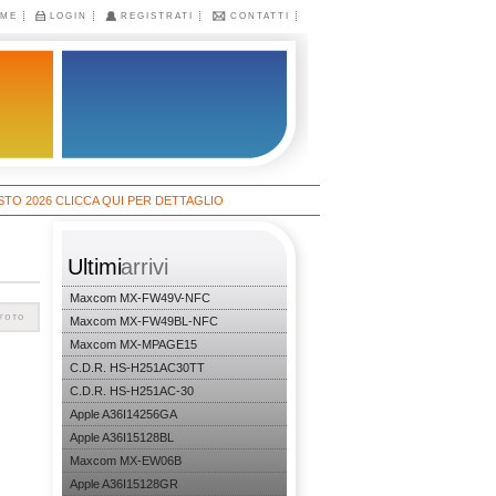
ME
LOGIN
REGISTRATI
CONTATTI
26 CLICCA QUI PER DETTAGLIO
Ultimi
arrivi
Maxcom MX-FW49V-NFC
Maxcom MX-FW49BL-NFC
Maxcom MX-MPAGE15
C.D.R. HS-H251AC30TT
C.D.R. HS-H251AC-30
Apple A36I14256GA
Apple A36I15128BL
Maxcom MX-EW06B
Apple A36I15128GR