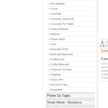
» Sim Adapter
» Cover
» Custodie
» Custodie Universali
» Custodie Per Tablet
» Carica Batterie
» Batterie
» Power Bank
I
» Cavi
S
» Auricolari A Filo
Sche
» Auricolari Bluetooth
Cav
» Cuffie A Filo
Cavo A
» Cuffie Bluetooth
ingre
» Vivavoce Da Auto
Lungh
Colore
» Supporti
Confe
» Stylus Pen
» Accessori Vari
» Espositori
Plotter Da Taglio
Smart Home - Sicurezza