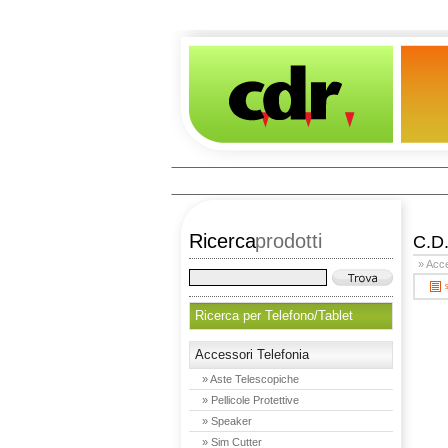
Ricerca
prodotti
C.D
» Acce
Ricerca per Telefono/Tablet
Accessori Telefonia
» Aste Telescopiche
» Pellicole Protettive
» Speaker
» Sim Cutter