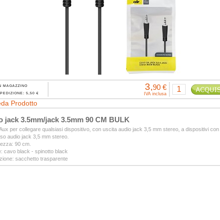
3,
90 €
N MAGAZZINO
PEDIZIONE: 5,50 €
IVA inclusa
da Prodotto
o jack 3.5mm/jack 3.5mm 90 CM BULK
ux per collegare qualsiasi dispositivo, con uscita audio jack 3,5 mm stereo, a dispositivi con
sso audio jack 3,5 mm stereo.
ezza: 90 cm.
: cavo black - spinotto black
zione: sacchetto trasparente