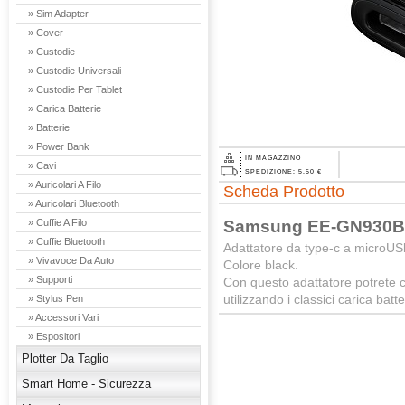
» Sim Adapter
» Cover
» Custodie
» Custodie Universali
» Custodie Per Tablet
» Carica Batterie
» Batterie
» Power Bank
IN MAGAZZINO
» Cavi
SPEDIZIONE: 5,50 €
» Auricolari A Filo
Scheda Prodotto
» Auricolari Bluetooth
Samsung EE-GN930BBE
» Cuffie A Filo
» Cuffie Bluetooth
Adattatore da type-c a microU
» Vivavoce Da Auto
Colore black.
» Supporti
Con questo adattatore potrete ca
utilizzando i classici carica bat
» Stylus Pen
» Accessori Vari
» Espositori
Plotter Da Taglio
Smart Home - Sicurezza