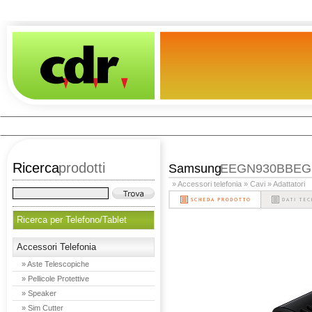
Ricerca
prodotti
Samsung
EEGN930BBEG
» Accessori telefonia
» Cavi
» Adattatori
Ricerca per Telefono/Tablet
Accessori Telefonia
» Aste Telescopiche
» Pellicole Protettive
» Speaker
» Sim Cutter