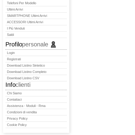
Telefoni Per Modello
Ultimi Arrivi
SMARTPHONE Ultimi Arrivi
ACCESSORI Ultimi Arrivi
I Più Venduti
Saldi
Profilo
personale
Login
Registrati
Download Listino Sintetico
Download Listino Completo
Download Listino CSV
Info
clienti
Chi Siamo
Contattaci
Assistenza - Moduli - Rma
Condizioni di vendita
Privacy Policy
Cookie Policy