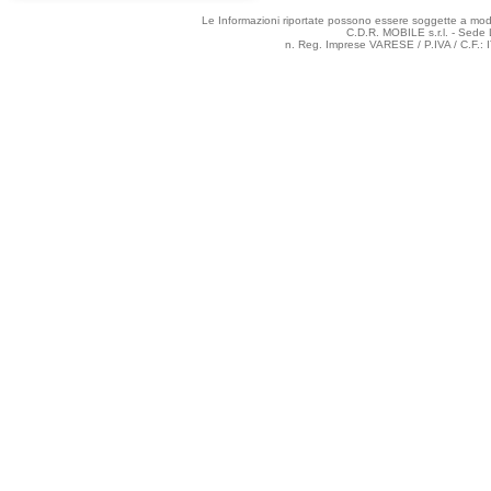
Le Informazioni riportate possono essere soggette a modifi
C.D.R. MOBILE s.r.l. - Sede 
n. Reg. Imprese VARESE / P.IVA / C.F.: