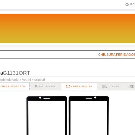
HO
CHIUSURA FERIE AGOSTO 202
ia
G1131ORT
mbi telefonia
» Vetrini
» originali