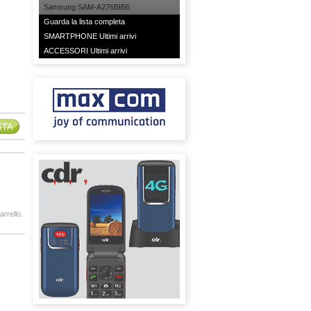
Samsung SAM-A276BIB6
Guarda la lista completa
SMARTPHONE Ultimi arrivi
ACCESSORI Ultimi arrivi
arrello.