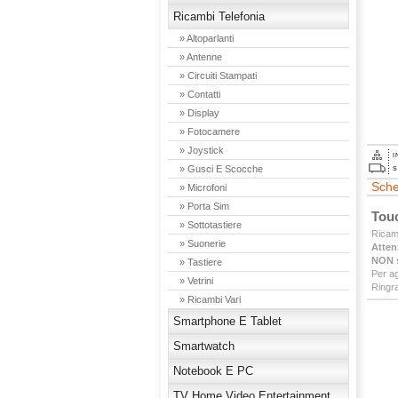
Ricambi Telefonia
» Altoparlanti
» Antenne
» Circuiti Stampati
» Contatti
» Display
» Fotocamere
» Joystick
I
» Gusci E Scocche
S
Sche
» Microfoni
» Porta Sim
Touc
» Sottotastiere
Ricamb
» Suonerie
Atten
NON s
» Tastiere
Per ag
» Vetrini
Ringra
» Ricambi Vari
Smartphone E Tablet
Smartwatch
Notebook E PC
TV Home Video Entertainment