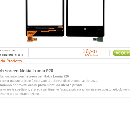
16,
90 €
N MAGAZZINO
PEDIZIONE: 5,50 €
IVA inclusa
da Prodotto
h screen Nokia Lumia 920
io originale
touchscreen per Nokia Lumia 920
.
zione:
questo articolo è riservato ai soli rivenditori e centri assistenza.
aranno approvati ordini provenienti da utenze private
.
evolare le spedizioni, si prega gentilmente l'utenza privata a non inserire questo articolo nel c
ziamo per la collaborazione