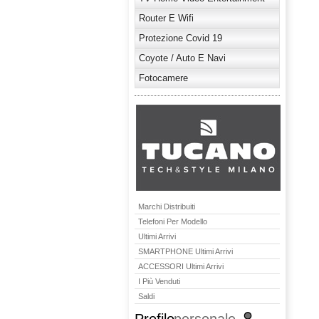
Router E Wifi
Protezione Covid 19
Coyote / Auto E Navi
Fotocamere
Marchi Distribuiti
Telefoni Per Modello
Ultimi Arrivi
SMARTPHONE Ultimi Arrivi
ACCESSORI Ultimi Arrivi
I Più Venduti
Saldi