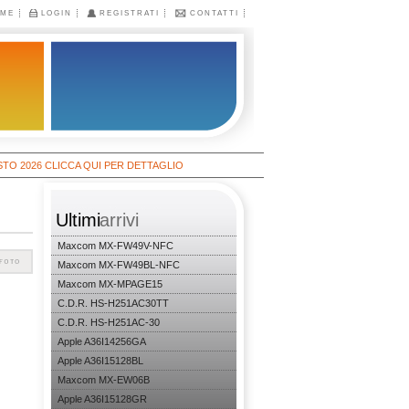
ME
LOGIN
REGISTRATI
CONTATTI
6 CLICCA QUI PER DETTAGLIO
Ultimi
arrivi
Maxcom MX-FW49V-NFC
Maxcom MX-FW49BL-NFC
Maxcom MX-MPAGE15
C.D.R. HS-H251AC30TT
C.D.R. HS-H251AC-30
Apple A36I14256GA
Apple A36I15128BL
Maxcom MX-EW06B
Apple A36I15128GR