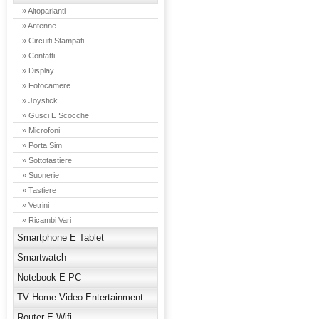
» Altoparlanti
» Antenne
» Circuiti Stampati
» Contatti
» Display
» Fotocamere
» Joystick
» Gusci E Scocche
» Microfoni
» Porta Sim
» Sottotastiere
» Suonerie
» Tastiere
» Vetrini
» Ricambi Vari
Smartphone E Tablet
Smartwatch
Notebook E PC
TV Home Video Entertainment
Router E Wifi