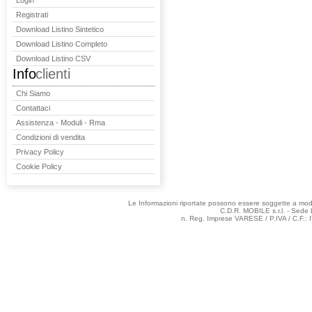
Login
Registrati
Download Listino Sintetico
Download Listino Completo
Download Listino CSV
Info
clienti
Chi Siamo
Contattaci
Assistenza - Moduli - Rma
Condizioni di vendita
Privacy Policy
Cookie Policy
Le Informazioni riportate possono essere soggette a modifi
C.D.R. MOBILE s.r.l. - Sede 
n. Reg. Imprese VARESE / P.IVA / C.F.: