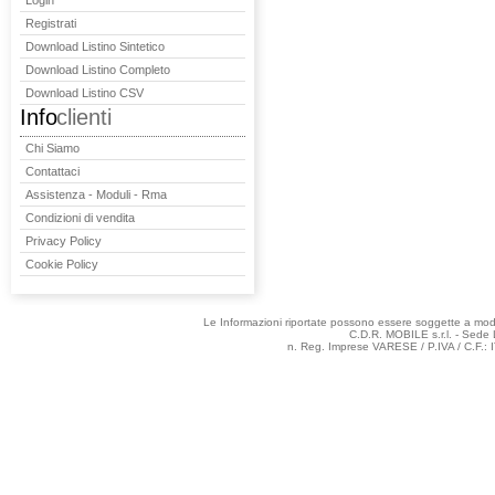
Login
Registrati
Download Listino Sintetico
Download Listino Completo
Download Listino CSV
Info
clienti
Chi Siamo
Contattaci
Assistenza - Moduli - Rma
Condizioni di vendita
Privacy Policy
Cookie Policy
Le Informazioni riportate possono essere soggette a modifi
C.D.R. MOBILE s.r.l. - Sede 
n. Reg. Imprese VARESE / P.IVA / C.F.: