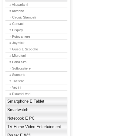
» Altoparlanti
» Antenne
» Circuiti Stampati
» Contatti
» Display
» Fotocamere
» Joystick
» Gusci E Scocche
» Microfoni
» Porta Sim
» Sottotastiere
» Suonerie
» Tastiere
» Vetrini
» Ricambi Vari
Smartphone E Tablet
Smartwatch
Notebook E PC
TV Home Video Entertainment
Router E Wifi