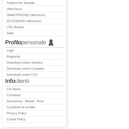
Telefoni Per Modello
Ultimi Arrivi
SMARTPHONE Ultimi Arrivi
ACCESSORI Ultimi Arrivi
I Più Venduti
Saldi
Profilo
personale
Login
Registrati
Download Listino Sintetico
Download Listino Completo
Download Listino CSV
Info
clienti
Chi Siamo
Contattaci
Assistenza - Moduli - Rma
Condizioni di vendita
Privacy Policy
Cookie Policy