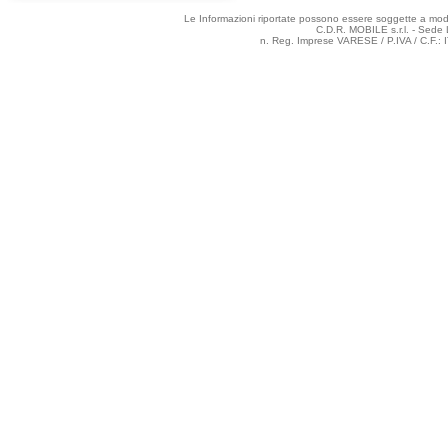
Le Informazioni riportate possono essere soggette a modifi
C.D.R. MOBILE s.r.l. - Sede 
n. Reg. Imprese VARESE / P.IVA / C.F.: