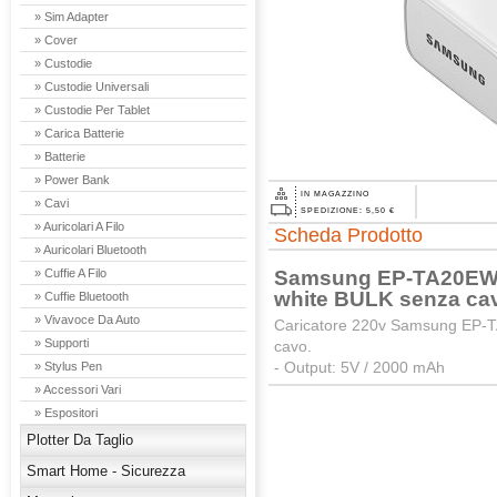
» Sim Adapter
» Cover
» Custodie
» Custodie Universali
» Custodie Per Tablet
» Carica Batterie
» Batterie
» Power Bank
IN MAGAZZINO
» Cavi
SPEDIZIONE: 5,50 €
» Auricolari A Filo
Scheda Prodotto
» Auricolari Bluetooth
Samsung EP-TA20EWE 
» Cuffie A Filo
white BULK senza ca
» Cuffie Bluetooth
» Vivavoce Da Auto
Caricatore 220v Samsung EP-TA
» Supporti
cavo.
- Output: 5V / 2000 mAh
» Stylus Pen
» Accessori Vari
» Espositori
Plotter Da Taglio
Smart Home - Sicurezza