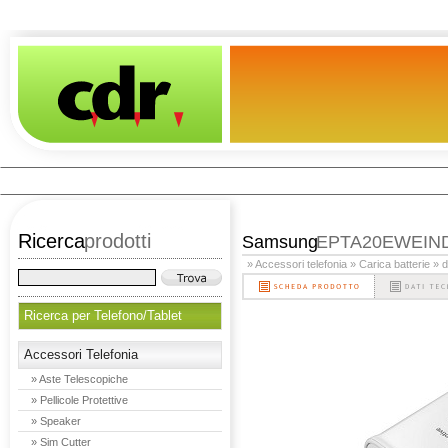
Ricerca
prodotti
Samsung
EPTA20EWEIN
» Accessori telefonia
» Carica batterie
» 
Ricerca per Telefono/Tablet
Accessori Telefonia
» Aste Telescopiche
» Pellicole Protettive
» Speaker
» Sim Cutter