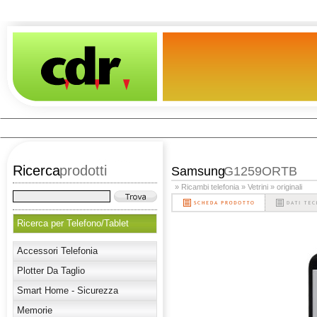
Ricerca
prodotti
Samsung
G1259ORTB
» Ricambi telefonia
» Vetrini
» originali
Ricerca per Telefono/Tablet
Accessori Telefonia
Plotter Da Taglio
Smart Home - Sicurezza
Memorie