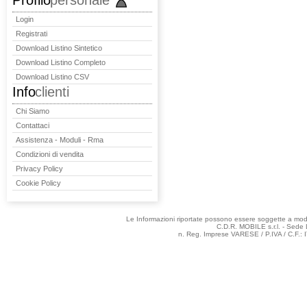
Profilo
personale
Login
Registrati
Download Listino Sintetico
Download Listino Completo
Download Listino CSV
Info
clienti
Chi Siamo
Contattaci
Assistenza - Moduli - Rma
Condizioni di vendita
Privacy Policy
Cookie Policy
Le Informazioni riportate possono essere soggette a modifi
C.D.R. MOBILE s.r.l. - Sede 
n. Reg. Imprese VARESE / P.IVA / C.F.: