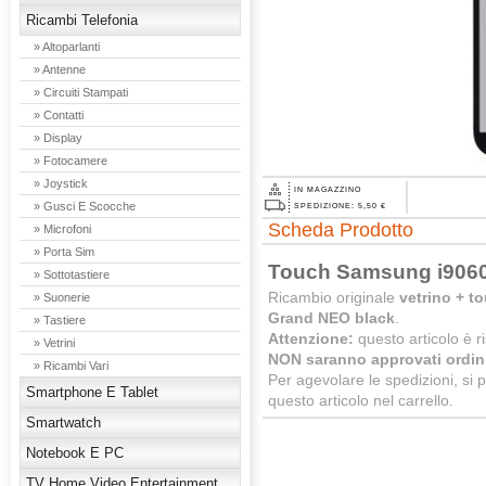
Ricambi Telefonia
» Altoparlanti
» Antenne
» Circuiti Stampati
» Contatti
» Display
» Fotocamere
» Joystick
IN MAGAZZINO
» Gusci E Scocche
SPEDIZIONE: 5,50 €
Scheda Prodotto
» Microfoni
» Porta Sim
Touch Samsung i9060
» Sottotastiere
Ricambio originale
vetrino + t
» Suonerie
Grand NEO black
.
» Tastiere
Attenzione:
questo articolo è ri
» Vetrini
NON saranno approvati ordini
» Ricambi Vari
Per agevolare le spedizioni, si 
Smartphone E Tablet
questo articolo nel carrello.
Smartwatch
Notebook E PC
TV Home Video Entertainment