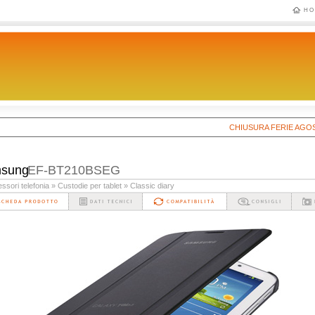
HO
CHIUSURA FERIE AGOSTO 20
sung
EF-BT210BSEG
ssori telefonia
» Custodie per tablet
» Classic diary