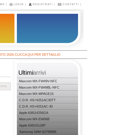
ME
LOGIN
REGISTRATI
CONTATTI
26 CLICCA QUI PER DETTAGLIO
Ultimi
arrivi
Maxcom MX-FW49V-NFC
Maxcom MX-FW49BL-NFC
Maxcom MX-MPAGE15
C.D.R. HS-H251AC30TT
C.D.R. HS-H251AC-30
Apple A36I14256GA
Maxcom MX-EW06B
Apple A36I15128P
Samsung SAM-A276BIB6