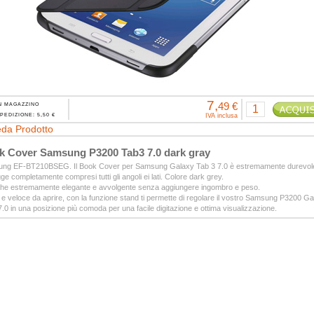
7,
49 €
N MAGAZZINO
PEDIZIONE: 5,50 €
IVA inclusa
da Prodotto
k Cover Samsung P3200 Tab3 7.0 dark gray
ng EF-BT210BSEG. Il Book Cover per Samsung Galaxy Tab 3 7.0 è estremamente durevol
ge completamente compresi tutti gli angoli ei lati. Colore dark grey.
che estremamente elegante e avvolgente senza aggiungere ingombro e peso.
 e veloce da aprire, con la funzione stand ti permette di regolare il vostro Samsung P3200 G
.0 in una posizione più comoda per una facile digitazione e ottima visualizzazione.