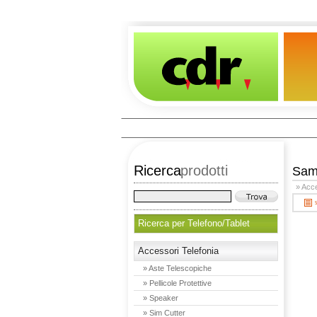
Ricerca
prodotti
Sam
» Acce
Ricerca per Telefono/Tablet
Accessori Telefonia
» Aste Telescopiche
» Pellicole Protettive
» Speaker
» Sim Cutter