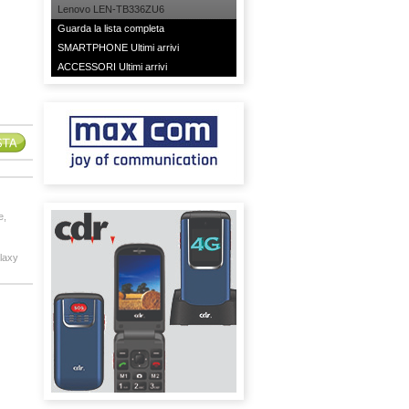
Lenovo LEN-TB336ZU6
Guarda la lista completa
SMARTPHONE Ultimi arrivi
ACCESSORI Ultimi arrivi
e,
alaxy