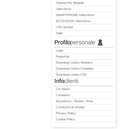
Telefoni Per Modello
Ultimi Arrivi
SMARTPHONE Ultimi Arrivi
ACCESSORI Ultimi Arrivi
I Più Venduti
Saldi
Profilo
personale
Login
Registrati
Download Listino Sintetico
Download Listino Completo
Download Listino CSV
Info
clienti
Chi Siamo
Contattaci
Assistenza - Moduli - Rma
Condizioni di vendita
Privacy Policy
Cookie Policy