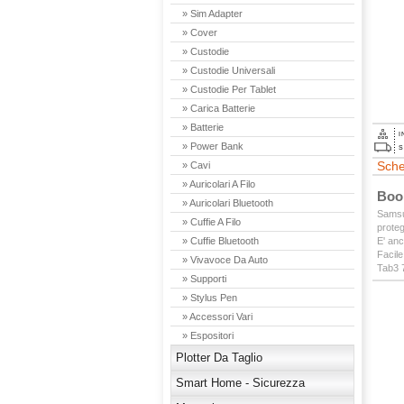
» Sim Adapter
» Cover
» Custodie
» Custodie Universali
» Custodie Per Tablet
» Carica Batterie
» Batterie
I
» Power Bank
S
Sche
» Cavi
» Auricolari A Filo
Boo
» Auricolari Bluetooth
Samsu
» Cuffie A Filo
proteg
» Cuffie Bluetooth
E' an
Facile
» Vivavoce Da Auto
Tab3 7
» Supporti
» Stylus Pen
» Accessori Vari
» Espositori
Plotter Da Taglio
Smart Home - Sicurezza