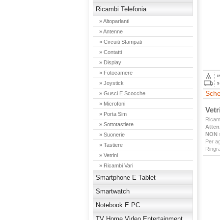
Ricambi Telefonia
» Altoparlanti
» Antenne
» Circuiti Stampati
» Contatti
» Display
» Fotocamere
I
» Joystick
S
Sche
» Gusci E Scocche
» Microfoni
Vetr
» Porta Sim
Ricamb
» Sottotastiere
Atten
NON s
» Suonerie
Per ag
» Tastiere
Ringra
» Vetrini
» Ricambi Vari
Smartphone E Tablet
Smartwatch
Notebook E PC
TV Home Video Entertainment