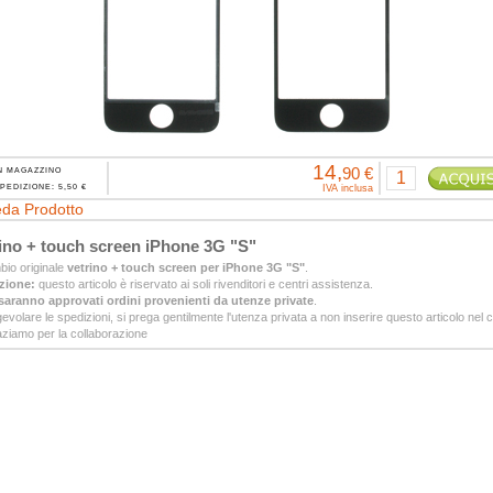
14,
90 €
N MAGAZZINO
PEDIZIONE: 5,50 €
IVA inclusa
da Prodotto
ino + touch screen iPhone 3G "S"
io originale
vetrino + touch screen per iPhone 3G "S"
.
zione:
questo articolo è riservato ai soli rivenditori e centri assistenza.
aranno approvati ordini provenienti da utenze private
.
evolare le spedizioni, si prega gentilmente l'utenza privata a non inserire questo articolo nel c
ziamo per la collaborazione