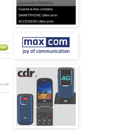
Lenovo LEN-TB336ZU6
Guarda la lista completa
SMARTPHONE Ultimi arrivi
ACCESSORI Ultimi arrivi
arrello.