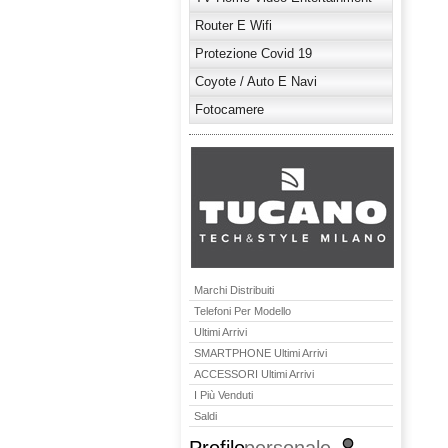
Router E Wifi
Protezione Covid 19
Coyote / Auto E Navi
Fotocamere
Marchi Distribuiti
Telefoni Per Modello
Ultimi Arrivi
SMARTPHONE Ultimi Arrivi
ACCESSORI Ultimi Arrivi
I Più Venduti
Saldi