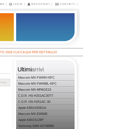
ME
LOGIN
REGISTRATI
CONTATTI
6 CLICCA QUI PER DETTAGLIO
Ultimi
arrivi
Maxcom MX-FW49V-NFC
Maxcom MX-FW49BL-NFC
Maxcom MX-MPAGE15
C.D.R. HS-H251AC30TT
C.D.R. HS-H251AC-30
Apple A36I14256GA
Maxcom MX-EW06B
Apple A36I15128P
Samsung SAM-A276BIB6