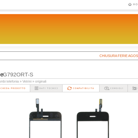
HO
CHIUSURA FERIE AGOSTO 202
le
G792ORT-S
mbi telefonia
» Vetrini
» originali