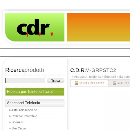
Ricerca
prodotti
C.D.R.
M-GRPSTC2
» Accessori telefonia
» Supporti
» da auto
Ricerca per Telefono/Tablet
Accessori Telefonia
» Aste Telescopiche
» Pellicole Protettive
» Speaker
» Sim Cutter