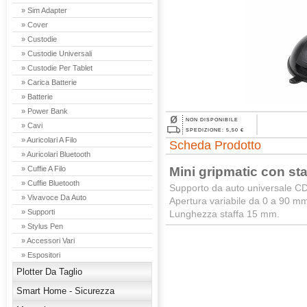
» Sim Adapter
» Cover
» Custodie
» Custodie Universali
» Custodie Per Tablet
» Carica Batterie
» Batterie
» Power Bank
NON DISPONIBILE
» Cavi
SPEDIZIONE: 5,50 €
» Auricolari A Filo
Scheda Prodotto
» Auricolari Bluetooth
Mini gripmatic con st
» Cuffie A Filo
» Cuffie Bluetooth
Supporto da auto universale CDR
» Vivavoce Da Auto
Apertura variabile da 0 a 90 m
» Supporti
Lunghezza staffa 15 mm.
» Stylus Pen
» Accessori Vari
» Espositori
Plotter Da Taglio
Smart Home - Sicurezza