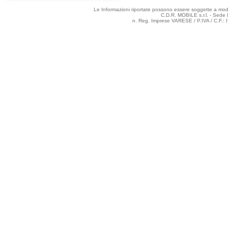
Le Informazioni riportate possono essere soggette a modifi
C.D.R. MOBILE s.r.l. - Sede 
n. Reg. Imprese VARESE / P.IVA / C.F.: