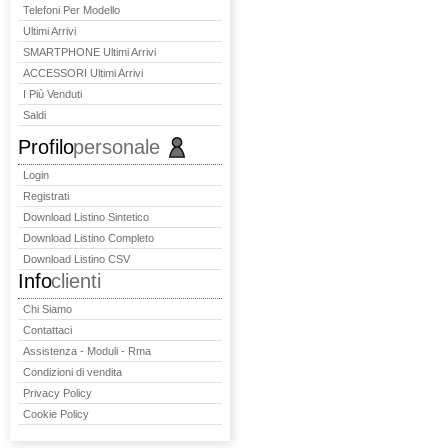
Telefoni Per Modello
Ultimi Arrivi
SMARTPHONE Ultimi Arrivi
ACCESSORI Ultimi Arrivi
I Più Venduti
Saldi
Profilo
personale
Login
Registrati
Download Listino Sintetico
Download Listino Completo
Download Listino CSV
Info
clienti
Chi Siamo
Contattaci
Assistenza - Moduli - Rma
Condizioni di vendita
Privacy Policy
Cookie Policy