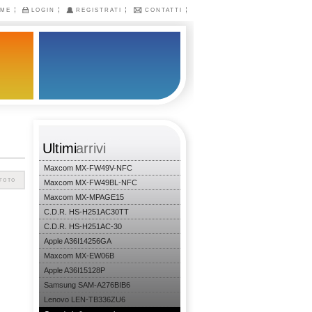
ME
LOGIN
REGISTRATI
CONTATTI
Ultimi
arrivi
Maxcom MX-FW49V-NFC
Maxcom MX-FW49BL-NFC
Maxcom MX-MPAGE15
C.D.R. HS-H251AC30TT
C.D.R. HS-H251AC-30
Apple A36I14256GA
Maxcom MX-EW06B
Apple A36I15128P
Samsung SAM-A276BIB6
Lenovo LEN-TB336ZU6