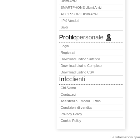
Ultimi Arrivi
SMARTPHONE Ultimi Arrivi
ACCESSORI Ultimi Arrivi
I Più Venduti
Saldi
Profilo
personale
Login
Registrati
Download Listino Sintetico
Download Listino Completo
Download Listino CSV
Info
clienti
Chi Siamo
Contattaci
Assistenza - Moduli - Rma
Condizioni di vendita
Privacy Policy
Cookie Policy
Le Informazioni ripo