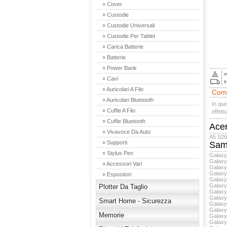
» Cover
» Custodie
» Custodie Universali
» Custodie Per Tablet
» Carica Batterie
» Batterie
» Power Bank
I
» Cavi
S
» Auricolari A Filo
Comp
» Auricolari Bluetooth
In que
» Cuffie A Filo
effett
» Cuffie Bluetooth
Ace
» Vivavoce Da Auto
A5 S2
» Supporti
Sam
» Stylus Pen
Galaxy
Galaxy
» Accessori Vari
Galaxy
Galax
» Espositori
Galax
Galaxy
Plotter Da Taglio
Galaxy
Galaxy
Smart Home - Sicurezza
Galaxy
Galaxy
Memorie
Galaxy
Galaxy