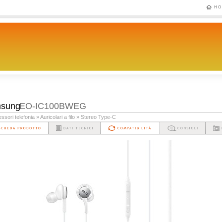
HO
sung
EO-IC100BWEG
ssori telefonia
» Auricolari a filo
» Stereo Type-C