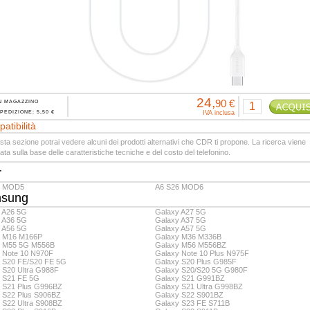
24,
90 €
N MAGAZZINO
PEDIZIONE: 5,50 €
IVA inclusa
atibilità
sta sezione potrai vedere alcuni dei prodotti alternativi che CDR ti propone. La ricerca viene
uata sulla base delle caratteristiche tecniche e del costo del telefonino.
r
6 MOD5
A6 S26 MOD6
sung
 A26 5G
Galaxy A27 5G
 A36 5G
Galaxy A37 5G
 A56 5G
Galaxy A57 5G
y M16 M166P
Galaxy M36 M336B
y M55 5G M556B
Galaxy M56 M556BZ
 Note 10 N970F
Galaxy Note 10 Plus N975F
 S20 FE/S20 FE 5G
Galaxy S20 Plus G985F
 S20 Ultra G988F
Galaxy S20/S20 5G G980F
 S21 FE 5G
Galaxy S21 G991BZ
 S21 Plus G996BZ
Galaxy S21 Ultra G998BZ
 S22 Plus S906BZ
Galaxy S22 S901BZ
 S22 Ultra S908BZ
Galaxy S23 FE S711B