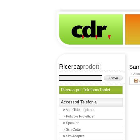
Ricerca
prodotti
Sam
» Acce
Ricerca per Telefono/Tablet
Accessori Telefonia
» Aste Telescopiche
» Pellicole Protettive
» Speaker
» Sim Cutter
» Sim Adapter