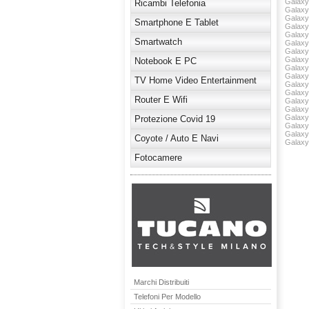
Galaxy
Ricambi Telefonia
Galaxy
Galaxy
Smartphone E Tablet
Galaxy
Galaxy
Smartwatch
Galaxy
Galaxy
Galaxy
Notebook E PC
Galaxy
Galaxy
TV Home Video Entertainment
Galaxy
Galaxy
Router E Wifi
Galaxy
Galaxy
Galaxy 
Protezione Covid 19
Galaxy
Galaxy
Coyote / Auto E Navi
Galaxy
Fotocamere
Marchi Distribuiti
Telefoni Per Modello