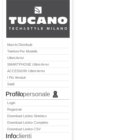
Marchi Distribuiti
Telefoni Per Modello
Ultimi Arrivi
SMARTPHONE Ultimi Arrivi
ACCESSORI Ultimi Arrivi
I Più Venduti
Saldi
Profilo
personale
Login
Registrati
Download Listino Sintetico
Download Listino Completo
Download Listino CSV
Info
clienti