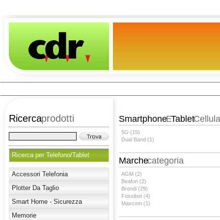
Ricerca
prodotti
Smartphone
E
Tablet
Cellula
5G (15)
Dual Band (1)
Ricerca per Telefono/Tablet
Marche
categoria
Accessori Telefonia
AGM (2)
Beafon (2)
Plotter Da Taglio
Brondi (29)
Fossibot (4)
Smart Home - Sicurezza
Maxcom (1)
Memorie