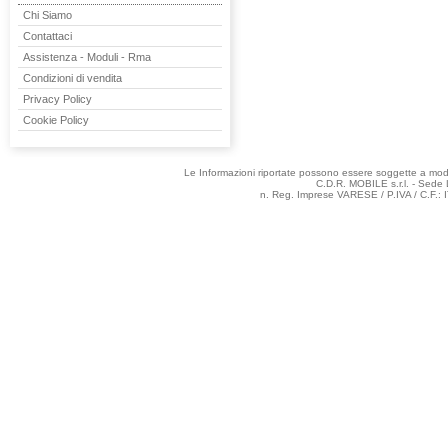
Chi Siamo
Contattaci
Assistenza - Moduli - Rma
Condizioni di vendita
Privacy Policy
Cookie Policy
Le Informazioni riportate possono essere soggette a modifi
C.D.R. MOBILE s.r.l. - Sede 
n. Reg. Imprese VARESE / P.IVA / C.F.: