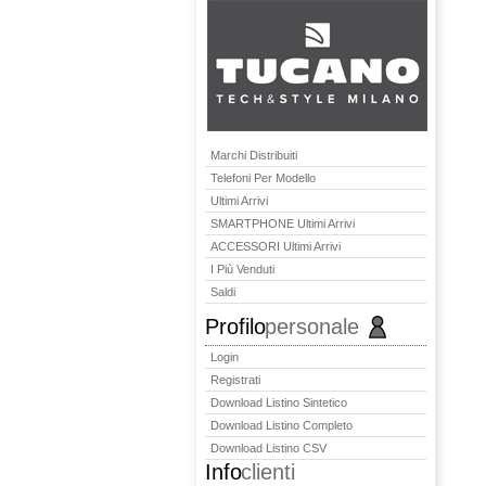
Marchi Distribuiti
Telefoni Per Modello
Ultimi Arrivi
SMARTPHONE Ultimi Arrivi
ACCESSORI Ultimi Arrivi
I Più Venduti
Saldi
Profilo
personale
Login
Registrati
Download Listino Sintetico
Download Listino Completo
Download Listino CSV
Info
clienti