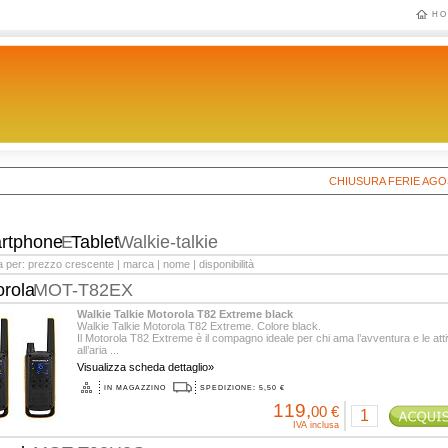
HO
CHIUSURA FERIE AGOSTO 20
rtphone
E
Tablet
Walkie-talkie
a per:
prezzo crescente
|
marca
|
nome
|
disponibilità
orola
MOT-T82EX
Walkie Talkie Motorola T82 Extreme black
Walkie Talkie Motorola T82 Extreme. Colore black.
Il Motorola T82 Extreme è il compagno ideale per chi ama l’avventura e le atti
all’aria ...
Visualizza scheda dettaglio»
IN MAGAZZINO
SPEDIZIONE: 5,50 €
119,
00 €
IVA inclusa