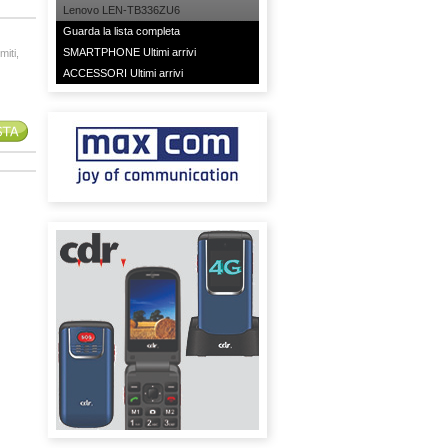
Lenovo LEN-TB336ZU6
Guarda la lista completa
SMARTPHONE Ultimi arrivi
miti,
ACCESSORI Ultimi arrivi