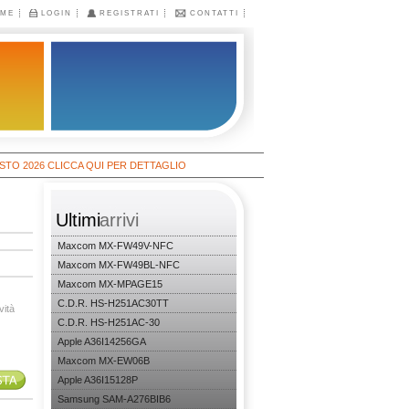
ME
LOGIN
REGISTRATI
CONTATTI
26 CLICCA QUI PER DETTAGLIO
Ultimi
arrivi
Maxcom MX-FW49V-NFC
Maxcom MX-FW49BL-NFC
Maxcom MX-MPAGE15
C.D.R. HS-H251AC30TT
vità
C.D.R. HS-H251AC-30
Apple A36I14256GA
Maxcom MX-EW06B
Apple A36I15128P
Samsung SAM-A276BIB6