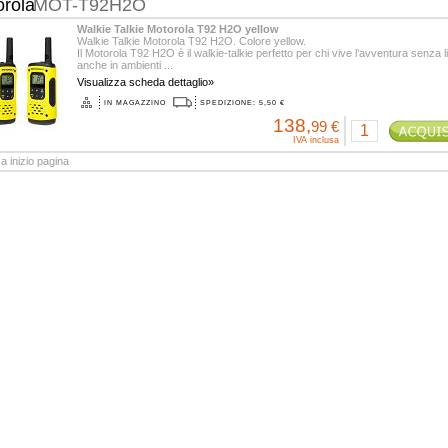
orola
MOT-T92H2O
Walkie Talkie Motorola T92 H2O yellow
Walkie Talkie Motorola T92 H2O. Colore yellow.
Il Motorola T92 H2O è il walkie-talkie perfetto per chi vive l’avventura senza li
anche in ambienti ...
Visualizza scheda dettaglio»
IN MAGAZZINO
SPEDIZIONE: 5,50 €
138,
99 €
IVA inclusa
a inizio pagina