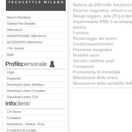
Batteria da 200 mAh: funziona fi
Ricarica magnetica: veloce e c
Design leggero: solo 29 g e d
Marchi Distribuiti
Impermeabile IP68: ti accompagn
Telefoni Per Modello
piscina
Ultimi Arrivi
Funzioni:
SMARTPHONE Ultimi Arrivi
Monitoraggio del sonno
ACCESSORI Ultimi Arrivi
Cardiofrequenzimetro
I Più Venduti
Pressione sanguigna
Saldi
Modalità sport
Servizio notifiche push
Profilo
personale
Contapassi
Promemoria di immobilità
Login
Misurazione dello stress
Registrati
Misurazione della variabilità de
Download Listino Sintetico
Download Listino Completo
Download Listino CSV
Info
clienti
Chi Siamo
Contattaci
Assistenza - Moduli - Rma
Condizioni di vendita