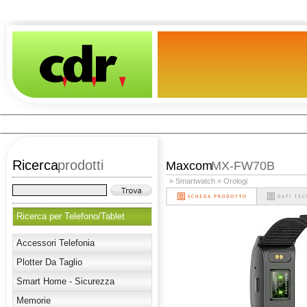
Ricerca
prodotti
Maxcom
MX-FW70B
» Smartwatch
» Orologi
Ricerca per Telefono/Tablet
Accessori Telefonia
Plotter Da Taglio
Smart Home - Sicurezza
Memorie