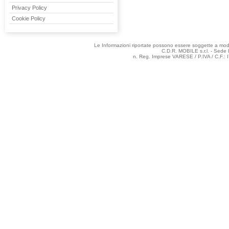
Privacy Policy
Cookie Policy
Le Informazioni riportate possono essere soggette a modifi
C.D.R. MOBILE s.r.l. - Sede 
n. Reg. Imprese VARESE / P.IVA / C.F.: