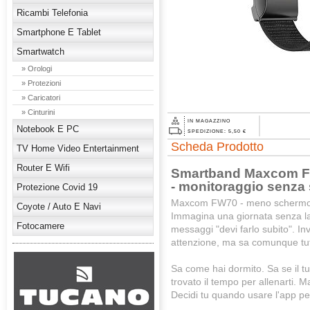
Ricambi Telefonia
Smartphone E Tablet
Smartwatch
» Orologi
» Protezioni
» Caricatori
» Cinturini
IN MAGAZZINO
Notebook E PC
SPEDIZIONE: 5,50 €
Scheda Prodotto
TV Home Video Entertainment
Router E Wifi
Smartband Maxcom FW
- monitoraggio senza 
Protezione Covid 19
Maxcom FW70 - meno schermo, 
Coyote / Auto E Navi
Immagina una giornata senza la f
Fotocamere
messaggi "devi farlo subito". In
attenzione, ma sa comunque tutt
Sa come hai dormito. Sa se il tu
trovato il tempo per allenarti. M
Decidi tu quando usare l'app per 