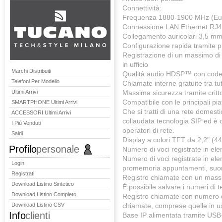
Connettività:
Frequenza 1880-1900 MHz (Eu
Connessione LAN Ethernet RJ4
Collegamento auricolari 3,5 m
Configurazione rapida tramite 
Registrazione di un massimo di 6
in ufficio
Marchi Distribuiti
Qualità audio HDSP™ con codec G.
Telefoni Per Modello
Chiamate interne gratuite tra tutt
Ultimi Arrivi
Massima sicurezza tramite cri
Compatibile con le principali pi
SMARTPHONE Ultimi Arrivi
Che si tratti di una rete domesti
ACCESSORI Ultimi Arrivi
collaudata tecnologia SIP ed è
I Più Venduti
operatori di rete.
Saldi
Display a colori TFT da 2,2" (44
Profilo
personale
Numero di voci registrate in ele
Numero di voci registrate in el
Login
promemoria appuntamenti, suon
Registrati
Registro chiamate con un massi
Download Listino Sintetico
È possibile salvare i numeri di 
Download Listino Completo
Registro chiamate con numero di
Download Listino CSV
chiamate, comprese quelle in us
Info
clienti
Base IP alimentata tramite USB-