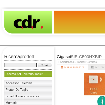
Ricerca
prodotti
Gigaset
SIE-C500HXBIP
» Smartphone E Tablet
» Cordless
Ricerca per Telefono/Tablet
Accessori Telefonia
Plotter Da Taglio
Smart Home - Sicurezza
Memorie