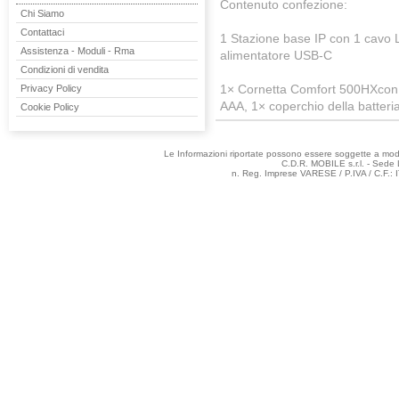
Contenuto confezione:
Chi Siamo
Contattaci
1 Stazione base IP con 1 cavo 
Assistenza - Moduli - Rma
alimentatore USB-C
Condizioni di vendita
1× Cornetta Comfort 500HXcon 1×
Privacy Policy
AAA, 1× coperchio della batteria
Cookie Policy
Le Informazioni riportate possono essere soggette a modifi
C.D.R. MOBILE s.r.l. - Sede 
n. Reg. Imprese VARESE / P.IVA / C.F.: