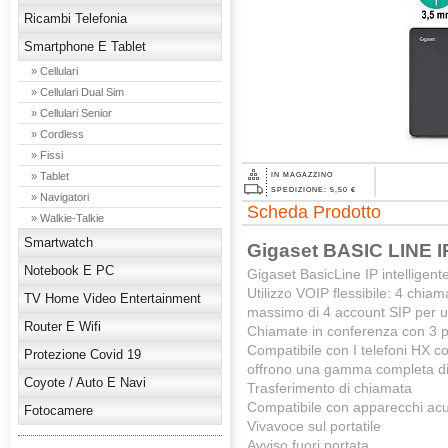
Ricambi Telefonia
Smartphone E Tablet
» Cellulari
» Cellulari Dual Sim
» Cellulari Senior
» Cordless
» Fissi
» Tablet
IN MAGAZZINO
SPEDIZIONE: 5,50 €
» Navigatori
Scheda Prodotto
» Walkie-Talkie
Smartwatch
Gigaset BASIC LINE I
Notebook E PC
Gigaset BasicLine IP intelligen
Utilizzo VOIP flessibile: 4 chia
TV Home Video Entertainment
massimo di 4 account SIP per un
Router E Wifi
Chiamate in conferenza con 3 p
Compatibile con I telefoni H
Protezione Covid 19
offrono una gamma completa di 
Coyote / Auto E Navi
Trasferimento di chiamata
Compatibile con apparecchi acu
Fotocamere
Vivavoce sul portatile
Avviso fuori portata