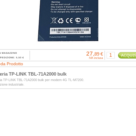
27,
89 €
N MAGAZZINO
PEDIZIONE: 5,50 €
IVA inclusa
da Prodotto
eria TP-LINK TBL-71A2000 bulk
ria TP-LINK TBL-71A2000 bulk per modem 4G TL-M7200.
ione industriale.