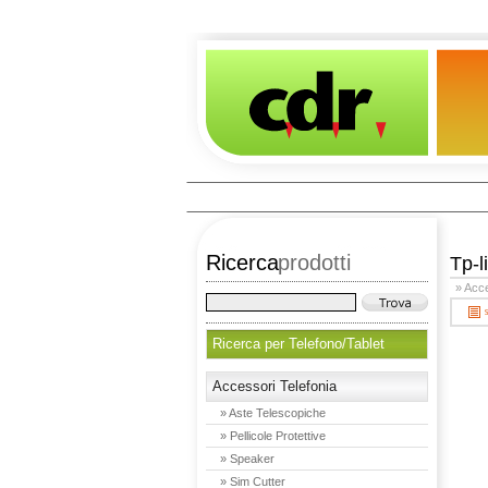
Ricerca
prodotti
Tp-l
» Acce
Ricerca per Telefono/Tablet
Accessori Telefonia
» Aste Telescopiche
» Pellicole Protettive
» Speaker
» Sim Cutter