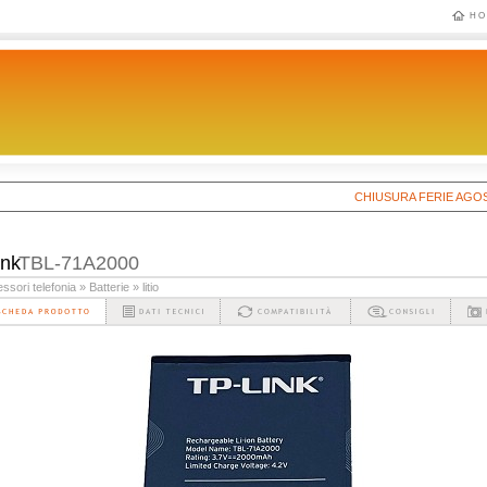
HO
CHIUSURA FERIE AGOSTO 202
ink
TBL-71A2000
ssori telefonia
» Batterie
» litio