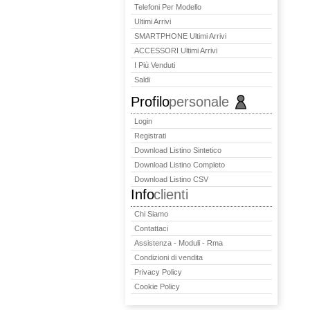
Telefoni Per Modello
Ultimi Arrivi
SMARTPHONE Ultimi Arrivi
ACCESSORI Ultimi Arrivi
I Più Venduti
Saldi
Profilo
personale
Login
Registrati
Download Listino Sintetico
Download Listino Completo
Download Listino CSV
Info
clienti
Chi Siamo
Contattaci
Assistenza - Moduli - Rma
Condizioni di vendita
Privacy Policy
Cookie Policy