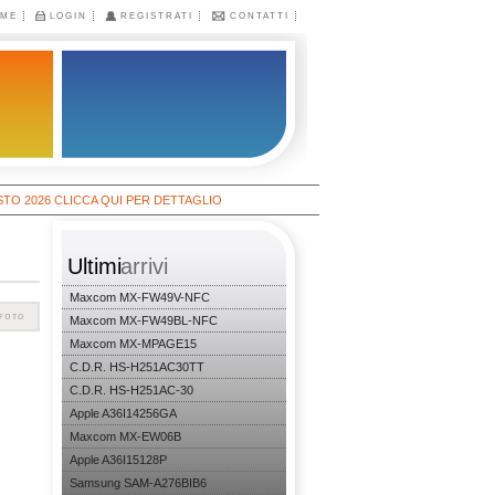
ME
LOGIN
REGISTRATI
CONTATTI
6 CLICCA QUI PER DETTAGLIO
Ultimi
arrivi
Maxcom MX-FW49V-NFC
Maxcom MX-FW49BL-NFC
Maxcom MX-MPAGE15
C.D.R. HS-H251AC30TT
C.D.R. HS-H251AC-30
Apple A36I14256GA
Maxcom MX-EW06B
Apple A36I15128P
Samsung SAM-A276BIB6