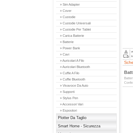
» Sim Adapter
» Cover
» Custodie
» Custodie Universali
» Custodie Per Tablet
» Carica Batterie
» Batterie
» Power Bank
I
» Cavi
S
» Auricolari A Filo
Sche
» Auricolari Bluetooth
Batt
» Cuffie A Filo
Batte
» Cuffie Bluetooth
Confez
» Vivavoce Da Auto
» Supporti
» Stylus Pen
» Accessori Vari
» Espositori
Plotter Da Taglio
Smart Home - Sicurezza