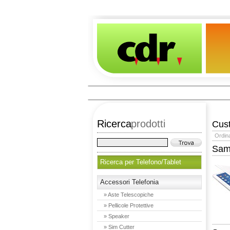
Ricerca
prodotti
Cus
Ordin
Sam
Ricerca per Telefono/Tablet
Accessori Telefonia
» Aste Telescopiche
» Pellicole Protettive
» Speaker
» Sim Cutter