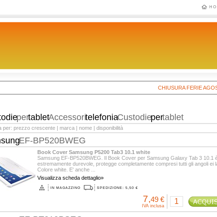
HO
CHIUSURA FERIE AGOSTO 202
todie
per
tablet
Accessori
telefonia
Custodie
per
tablet
a per:
prezzo crescente
|
marca
|
nome
|
disponibilità
sung
EF-BP520BWEG
Book Cover Samsung P5200 Tab3 10.1 white
Samsung EF-BP520BWEG. Il Book Cover per Samsung Galaxy Tab 3 10.1 
estremamente durevole, protegge completamente compresi tutti gli angoli ei la
Colore white. E' anche ...
Visualizza scheda dettaglio»
IN MAGAZZINO
SPEDIZIONE: 5,50 €
7,
49 €
IVA inclusa