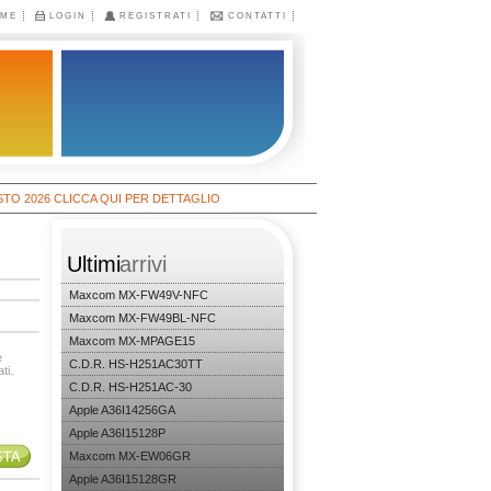
ME
LOGIN
REGISTRATI
CONTATTI
6 CLICCA QUI PER DETTAGLIO
Ultimi
arrivi
Maxcom MX-FW49V-NFC
Maxcom MX-FW49BL-NFC
Maxcom MX-MPAGE15
è
C.D.R. HS-H251AC30TT
ti.
C.D.R. HS-H251AC-30
Apple A36I14256GA
Apple A36I15128P
Maxcom MX-EW06GR
Apple A36I15128GR