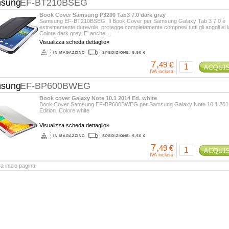
sung
EF-BT210BSEG
Book Cover Samsung P3200 Tab3 7.0 dark gray
Samsung EF-BT210BSEG. Il Book Cover per Samsung Galaxy Tab 3 7.0 è
estremamente durevole, protegge completamente compresi tutti gli angoli ei la
Colore dark grey. E' anche ...
Visualizza scheda dettaglio»
IN MAGAZZINO
SPEDIZIONE: 5,50 €
7,
49 €
IVA inclusa
sung
EF-BP600BWEG
Book cover Galaxy Note 10.1 2014 Ed. white
Book Cover Samsung EF-BP600BWEG per Samsung Galaxy Note 10.1 201
Edition. Colore white
Visualizza scheda dettaglio»
IN MAGAZZINO
SPEDIZIONE: 5,50 €
7,
49 €
IVA inclusa
a inizio pagina