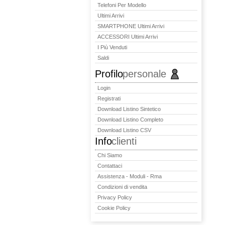
Telefoni Per Modello
Ultimi Arrivi
SMARTPHONE Ultimi Arrivi
ACCESSORI Ultimi Arrivi
I Più Venduti
Saldi
Profilo
personale
Login
Registrati
Download Listino Sintetico
Download Listino Completo
Download Listino CSV
Info
clienti
Chi Siamo
Contattaci
Assistenza - Moduli - Rma
Condizioni di vendita
Privacy Policy
Cookie Policy