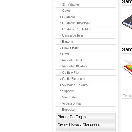
Sam
» Sim Adapter
» Cover
» Custodie
» Custodie Universali
» Custodie Per Tablet
» Carica Batterie
» Batterie
» Power Bank
Sam
» Cavi
» Auricolari A Filo
» Auricolari Bluetooth
» Cuffie A Filo
» Cuffie Bluetooth
» Vivavoce Da Auto
» Supporti
Torna 
» Stylus Pen
» Accessori Vari
» Espositori
Plotter Da Taglio
Smart Home - Sicurezza