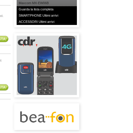
Maxcom MX-EW06B
Guarda la lista completa
SMARTPHONE Ultimi arrivi
ti.
ACCESSORI Ultimi arrivi
4