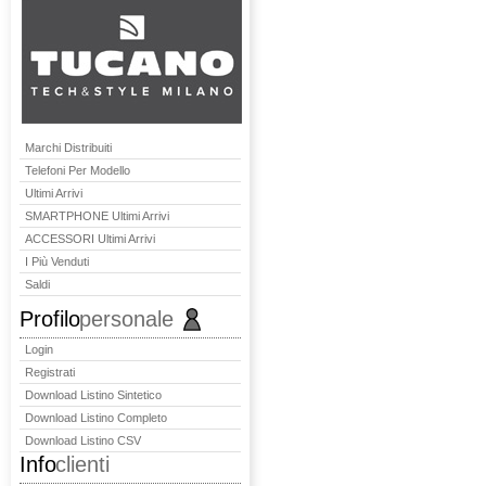
Marchi Distribuiti
Telefoni Per Modello
Ultimi Arrivi
SMARTPHONE Ultimi Arrivi
ACCESSORI Ultimi Arrivi
I Più Venduti
Saldi
Profilo
personale
Login
Registrati
Download Listino Sintetico
Download Listino Completo
Download Listino CSV
Info
clienti