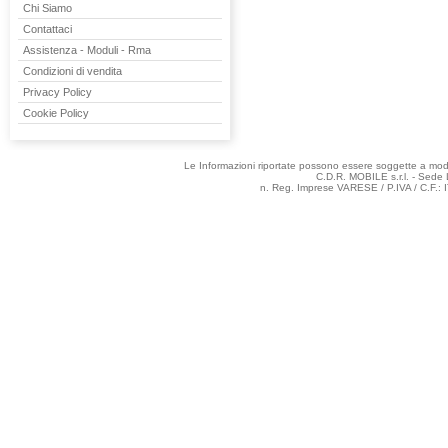
Chi Siamo
Contattaci
Assistenza - Moduli - Rma
Condizioni di vendita
Privacy Policy
Cookie Policy
Le Informazioni riportate possono essere soggette a modifi
C.D.R. MOBILE s.r.l. - Sede 
n. Reg. Imprese VARESE / P.IVA / C.F.: