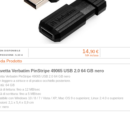
14,
90 €
ON DISPONIBILE
PEDIZIONE: 5,50 €
IVA inclusa
da Prodotto
vetta Verbatim PinStripe 49065 USB 2.0 64 GB nero
etta Verbatim PinStripe 49065 USB 2.0 64 GB nero
 leggero a strisce e di pratico occhiello posteriore.
ità: 64 GB
tà di lettura: fino a 12 MB/sec
tà di scrittura: fino a 5 MB/sec
ibile con Windows 10 / 8 / 7 / Vista / XP; Mac OS 9 o superiore; Linux 2.4.0 o superiore
ioni: 2,1 x 5,4 x 0,9 cm
: nero