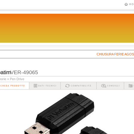
HO
CHIUSURA FERIE AGOSTO 202
batim
VER-49065
orie
» Pen Drive