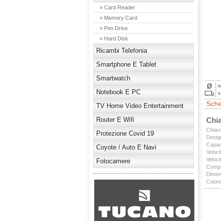
» Card Reader
» Memory Card
» Pen Drive
» Hard Disk
Ricambi Telefonia
Smartphone E Tablet
Smartwatch
N
Notebook E PC
S
Sche
TV Home Video Entertainment
Router E Wifi
Chia
Chiav
Protezione Covid 19
Design
Capac
Coyote / Auto E Navi
Veloci
Veloci
Fotocamere
Compat
Dimens
Colore