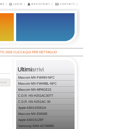
ME
LOGIN
REGISTRATI
CONTATTI
6 CLICCA QUI PER DETTAGLIO
Ultimi
arrivi
Maxcom MX-FW49V-NFC
Maxcom MX-FW49BL-NFC
Maxcom MX-MPAGE15
C.D.R. HS-H251AC30TT
C.D.R. HS-H251AC-30
Apple A36I14256GA
Maxcom MX-EW06B
Apple A36I15128P
Samsung SAM-A276BIB6