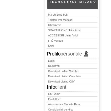
Marchi Distribuiti
Telefoni Per Modello
Ultimi Arrivi
SMARTPHONE Ultimi Arrivi
ACCESSORI Ultimi Arrivi
I Più Venduti
Saldi
Profilo
personale
Login
Registrati
Download Listino Sintetico
Download Listino Completo
Download Listino CSV
Info
clienti
Chi Siamo
Contattaci
Assistenza - Moduli - Rma
Condizioni di vendita