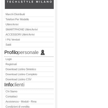
Marchi Distribuiti
Telefoni Per Modello
Ultimi Arrivi
SMARTPHONE Ultimi Arrivi
ACCESSORI Ultimi Arrivi
I Più Venduti
Saldi
Profilo
personale
Login
Registrati
Download Listino Sintetico
Download Listino Completo
Download Listino CSV
Info
clienti
Chi Siamo
Contattaci
Assistenza - Moduli - Rma
Condizioni di vendita