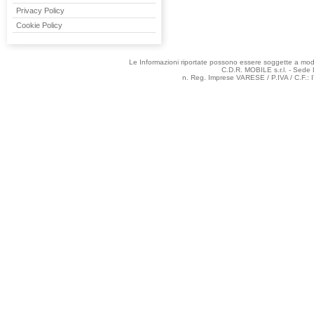
Privacy Policy
Cookie Policy
Le Informazioni riportate possono essere soggette a modifi
C.D.R. MOBILE s.r.l. - Sede 
n. Reg. Imprese VARESE / P.IVA / C.F.: