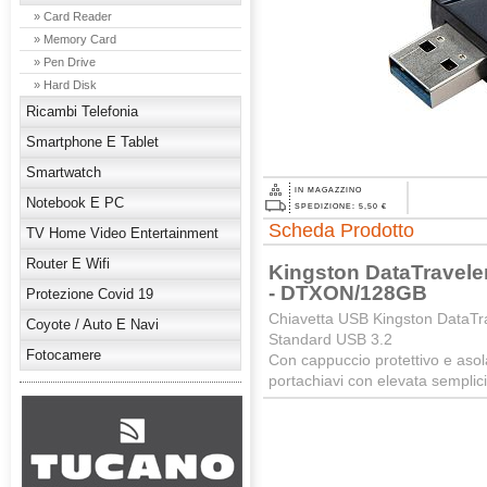
» Card Reader
» Memory Card
» Pen Drive
» Hard Disk
Ricambi Telefonia
Smartphone E Tablet
Smartwatch
IN MAGAZZINO
Notebook E PC
SPEDIZIONE: 5,50 €
Scheda Prodotto
TV Home Video Entertainment
Router E Wifi
Kingston DataTravele
- DTXON/128GB
Protezione Covid 19
Chiavetta USB Kingston DataTr
Coyote / Auto E Navi
Standard USB 3.2
Fotocamere
Con cappuccio protettivo e asol
portachiavi con elevata semplici