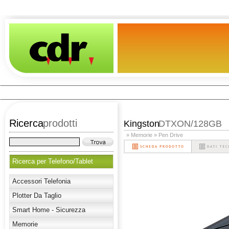
Ricerca
prodotti
Kingston
DTXON/128GB
» Memorie
» Pen Drive
Ricerca per Telefono/Tablet
Accessori Telefonia
Plotter Da Taglio
Smart Home - Sicurezza
Memorie