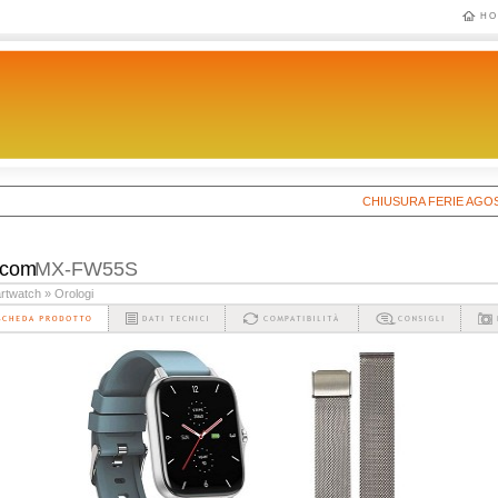
HO
CHIUSURA FERIE AGOSTO 20
xcom
MX-FW55S
rtwatch
» Orologi