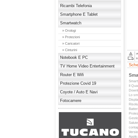
Ricambi Telefonia
Smartphone E Tablet
Smartwatch
» Orologi
» Protezioni
» Caricatori
» Cinturini
I
Notebook E PC
S
Sche
TV Home Video Entertainment
Router E Wifi
Sma
Smart
Protezione Covid 19
Il Qua
Downlo
Coyote / Auto E Navi
Lo sma
Displa
Fotocamere
Risolu
Batter
Prote
Gestio
Salute
contap
Versio
Applic