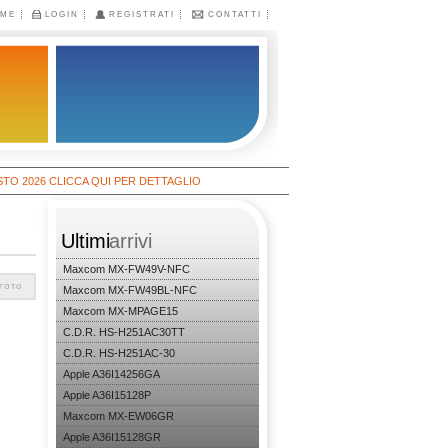
ME
LOGIN
REGISTRATI
CONTATTI
26 CLICCA QUI PER DETTAGLIO
Ultimi
arrivi
Maxcom MX-FW49V-NFC
Maxcom MX-FW49BL-NFC
Maxcom MX-MPAGE15
C.D.R. HS-H251AC30TT
C.D.R. HS-H251AC-30
Apple A36I14256GA
Apple A36I15128P
Maxcom MX-EW06GR
Apple A36I15128GR