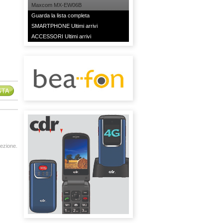
Maxcom MX-EW06B
Guarda la lista completa
SMARTPHONE Ultimi arrivi
ACCESSORI Ultimi arrivi
ezione.