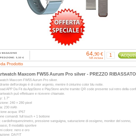
64,
90 €
N MAGAZZINO
PEDIZIONE: 5,50 €
IVA inclusa
da Prodotto
rtwatch Maxcom FW55 Aurum Pro silver - PREZZO RIBASSATO
watch Maxcom FW55 Aurum Pro silver.
drante dell'orologio è di color argento, mentre il cinturino color blu notte.
ad APP Da Fit da AppStore e PlayStore anche tramite QR code presente sul retro della conf
rtwatch può effettuare e ricevere chiamate.
y: 1.7"
zione: 240 × 280 pixel
ia: 230 mAh
zione acqua: IP67
ne comandi: full touch + 1 bottone
: cardiofrequenzimetro, pressione sanguigna, saturazione di ossigeno, monitor del sonno,
assi, 8 modalità sportive
ni colore: nero e oro
azione: DA FIT