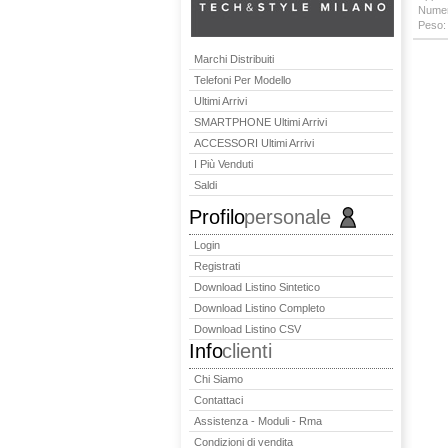
Numer
Peso:
Marchi Distribuiti
Telefoni Per Modello
Ultimi Arrivi
SMARTPHONE Ultimi Arrivi
ACCESSORI Ultimi Arrivi
I Più Venduti
Saldi
Profilo
personale
Login
Registrati
Download Listino Sintetico
Download Listino Completo
Download Listino CSV
Info
clienti
Chi Siamo
Contattaci
Assistenza - Moduli - Rma
Condizioni di vendita