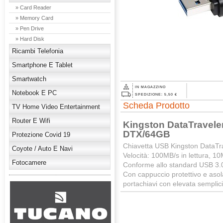
» Card Reader
» Memory Card
» Pen Drive
» Hard Disk
Ricambi Telefonia
Smartphone E Tablet
Smartwatch
IN MAGAZZINO
Notebook E PC
SPEDIZIONE: 5,50 €
Scheda Prodotto
TV Home Video Entertainment
Router E Wifi
Kingston DataTravele
DTX/64GB
Protezione Covid 19
Chiavetta USB Kingston DataTr
Coyote / Auto E Navi
Velocità: 100MB/s in lettura, 10M
Fotocamere
Conforme allo standard USB 3.0
Con cappuccio protettivo e asol
portachiavi con elevata semplici