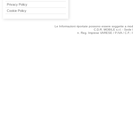
Privacy Policy
Cookie Policy
Le Informazioni riportate possono essere soggette a modifi
C.D.R. MOBILE s.r.l. - Sede 
n. Reg. Imprese VARESE / P.IVA / C.F.: