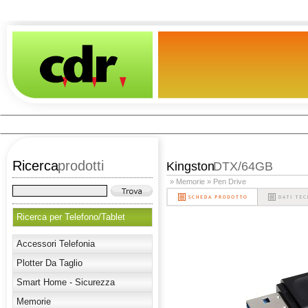
Ricerca
prodotti
Kingston
DTX/64GB
» Memorie
» Pen Drive
Ricerca per Telefono/Tablet
Accessori Telefonia
Plotter Da Taglio
Smart Home - Sicurezza
Memorie