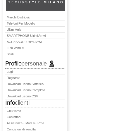
Marchi Distribuiti
Telefoni Per Modello
Ultimi Arrivi
SMARTPHONE Ultimi Arrivi
ACCESSORI Ultimi Arrivi
I Più Venduti
Saldi
Profilo
personale
Login
Registrati
Download Listino Sintetico
Download Listino Completo
Download Listino CSV
Info
clienti
Chi Siamo
Contattaci
Assistenza - Moduli - Rma
Condizioni di vendita