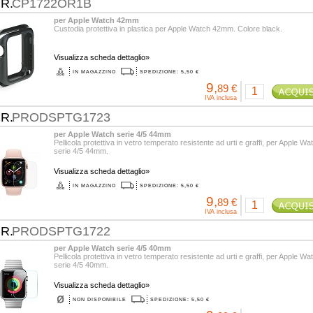
.R.
CP1722OR1B
per Apple Watch 42mm
Custodia protettiva in plastica per Apple Watch 42mm. Colore black.
Visualizza scheda dettaglio»
IN MAGAZZINO
SPEDIZIONE: 5,50 €
9,
89 €
IVA inclusa
.R.
PRODSPTG1723
per Apple Watch serie 4/5 44mm
Pellicola protettiva in vetro temperato resistente ad urti e graffi, per Apple Wa
serie 4/5 44mm.
Visualizza scheda dettaglio»
IN MAGAZZINO
SPEDIZIONE: 5,50 €
9,
89 €
IVA inclusa
.R.
PRODSPTG1722
per Apple Watch serie 4/5 40mm
Pellicola protettiva in vetro temperato resistente ad urti e graffi, per Apple Wa
serie 4/5 40mm.
Visualizza scheda dettaglio»
NON DISPONIBILE
SPEDIZIONE: 5,50 €