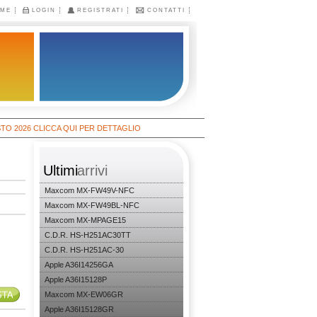
ME
LOGIN
REGISTRATI
CONTATTI
26 CLICCA QUI PER DETTAGLIO
Ultimi
arrivi
Maxcom MX-FW49V-NFC
Maxcom MX-FW49BL-NFC
Maxcom MX-MPAGE15
C.D.R. HS-H251AC30TT
C.D.R. HS-H251AC-30
Apple A36I14256GA
Apple A36I15128P
Maxcom MX-EW06GR
Apple A36I15128GR