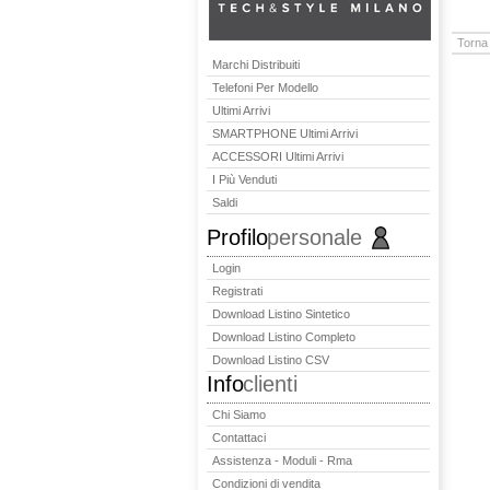
Torna 
Marchi Distribuiti
Telefoni Per Modello
Ultimi Arrivi
SMARTPHONE Ultimi Arrivi
ACCESSORI Ultimi Arrivi
I Più Venduti
Saldi
Profilo
personale
Login
Registrati
Download Listino Sintetico
Download Listino Completo
Download Listino CSV
Info
clienti
Chi Siamo
Contattaci
Assistenza - Moduli - Rma
Condizioni di vendita