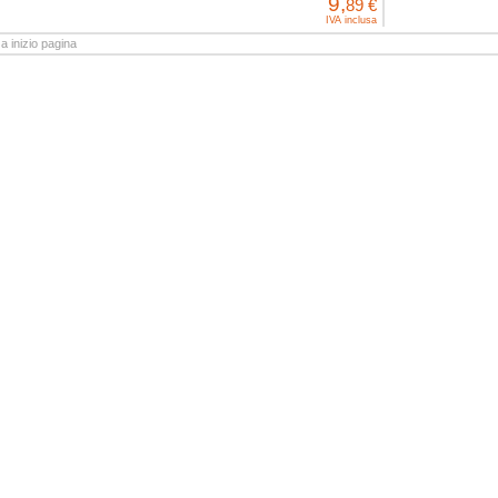
9,
89 €
IVA inclusa
a inizio pagina