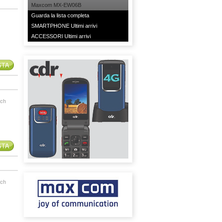
Maxcom MX-EW06B
Guarda la lista completa
SMARTPHONE Ultimi arrivi
ACCESSORI Ultimi arrivi
tch
tch