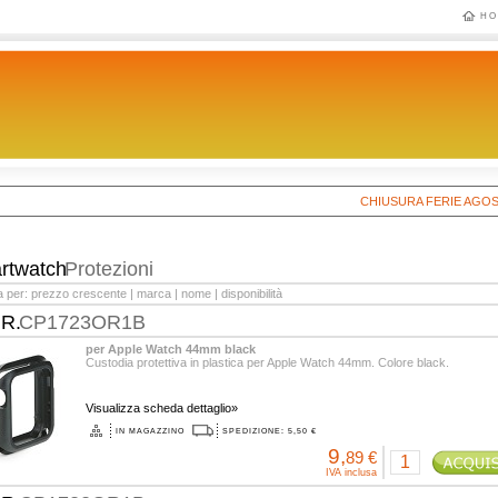
HO
CHIUSURA FERIE AGOSTO 20
rtwatch
Protezioni
a per:
prezzo crescente
|
marca
|
nome
|
disponibilità
.R.
CP1723OR1B
per Apple Watch 44mm black
Custodia protettiva in plastica per Apple Watch 44mm. Colore black.
Visualizza scheda dettaglio»
IN MAGAZZINO
SPEDIZIONE: 5,50 €
9,
89 €
IVA inclusa