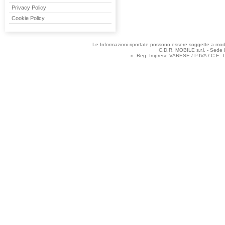
Privacy Policy
Cookie Policy
Le Informazioni riportate possono essere soggette a modifi
C.D.R. MOBILE s.r.l. - Sede 
n. Reg. Imprese VARESE / P.IVA / C.F.: