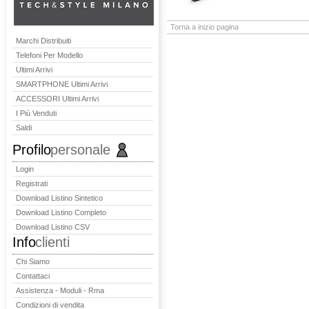
Torna a inizio pagina
Marchi Distribuiti
Telefoni Per Modello
Ultimi Arrivi
SMARTPHONE Ultimi Arrivi
ACCESSORI Ultimi Arrivi
I Più Venduti
Saldi
Profilo
personale
Login
Registrati
Download Listino Sintetico
Download Listino Completo
Download Listino CSV
Info
clienti
Chi Siamo
Contattaci
Assistenza - Moduli - Rma
Condizioni di vendita