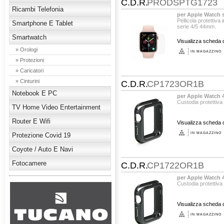
C.D.R.
PRODSPTG1723
Ricambi Telefonia
per Apple Watch 
Pellicola protettiva
Smartphone E Tablet
serie 4/5 44mm.
Smartwatch
Visualizza scheda d
» Orologi
IN MAGAZZINO
» Protezioni
» Caricatori
» Cinturini
C.D.R.
CP1723OR1B
Notebook E PC
per Apple Watch
Custodia protettiva
TV Home Video Entertainment
Router E Wifi
Visualizza scheda d
IN MAGAZZINO
Protezione Covid 19
Coyote / Auto E Navi
Fotocamere
C.D.R.
CP1722OR1B
per Apple Watch
Custodia protettiva
Visualizza scheda d
IN MAGAZZINO