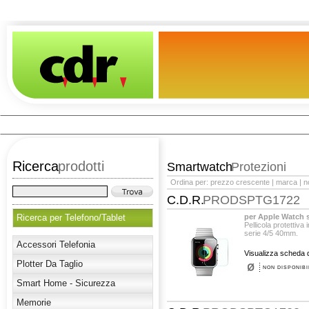
Ricerca
prodotti
Smartwatch
Protezioni
Ordina per:
prezzo crescente
|
marca
|
n
C.D.R.
PRODSPTG1722
Ricerca per Telefono/Tablet
per Apple Watch 
Pellicola protettiva
serie 4/5 40mm.
Accessori Telefonia
Visualizza scheda d
Plotter Da Taglio
NON DISPONIBI
Smart Home - Sicurezza
Memorie