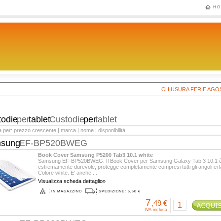
HO
CHIUSURA FERIE AGOSTO 2
todie
per
tablet
Custodie
per
tablet
a per:
prezzo crescente
|
marca
|
nome
|
disponibilità
sung
EF-BP520BWEG
Book Cover Samsung P5200 Tab3 10.1 white
Samsung EF-BP520BWEG. Il Book Cover per Samsung Galaxy Tab 3 10.1 
estremamente durevole, protegge completamente compresi tutti gli angoli ei la
Colore white. E' anche ...
Visualizza scheda dettaglio»
IN MAGAZZINO
SPEDIZIONE: 5,50 €
7,
49 €
IVA inclusa