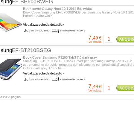
sung
EF-BP600BWEG
Book cover Galaxy Note 10.1 2014 Ed. white
Book Cover Samsung EF-BP600BWEG per Samsung Galaxy Note 10.1 201
Edition. Colore white
Visualizza scheda dettaglio»
IN MAGAZZINO
SPEDIZIONE: 5,50 €
7,
49 €
IVA inclusa
sung
EF-BT210BSEG
Book Cover Samsung P3200 Tab3 7.0 dark gray
Samsung EF-BT210BSEG. Il Book Cover per Samsung Galaxy Tab 3 7.0 è
estremamente durevole, protegge completamente compresi tutti gli angoli ei la
Colore dark grey. E' anche ...
Visualizza scheda dettaglio»
IN MAGAZZINO
SPEDIZIONE: 5,50 €
7,
49 €
IVA inclusa
a inizio pagina