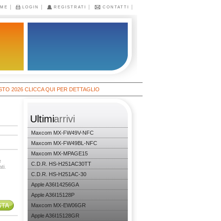
ME
LOGIN
REGISTRATI
CONTATTI
026 CLICCA QUI PER DETTAGLIO
Ultimi
arrivi
Maxcom MX-FW49V-NFC
Maxcom MX-FW49BL-NFC
Maxcom MX-MPAGE15
è
C.D.R. HS-H251AC30TT
ti.
C.D.R. HS-H251AC-30
Apple A36I14256GA
Apple A36I15128P
Maxcom MX-EW06GR
Apple A36I15128GR