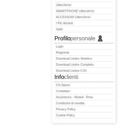
Ultimi Arrivi
SMARTPHONE Ultimi Arrivi
ACCESSORI Ultimi Arrivi
I Più Venduti
Saldi
Profilo
personale
Login
Registrati
Download Listino Sintetico
Download Listino Completo
Download Listino CSV
Info
clienti
Chi Siamo
Contattaci
Assistenza - Moduli - Rma
Condizioni di vendita
Privacy Policy
Cookie Policy