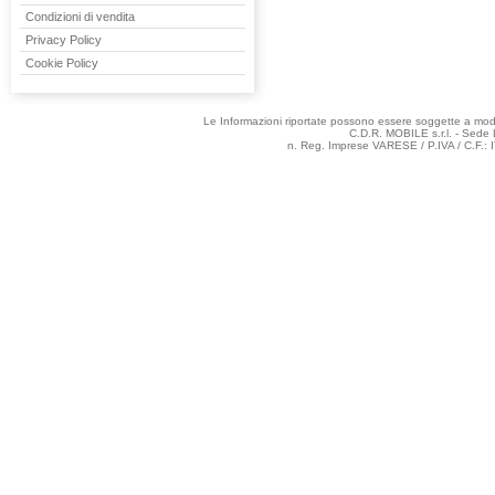
Condizioni di vendita
Privacy Policy
Cookie Policy
Le Informazioni riportate possono essere soggette a modifi
C.D.R. MOBILE s.r.l. - Sede 
n. Reg. Imprese VARESE / P.IVA / C.F.: