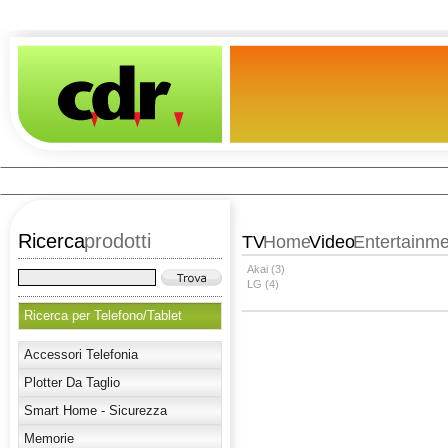
Ricerca
prodotti
TV
Home
Video
Entertainme
Akai (3)
LG (4)
Ricerca per Telefono/Tablet
Accessori Telefonia
Plotter Da Taglio
Smart Home - Sicurezza
Memorie