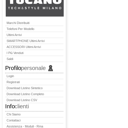
Marchi Distribuiti
Telefoni Per Modello
Ultimi Arrivi
SMARTPHONE Ultimi Arrivi
ACCESSORI Ultimi Arrivi
I Più Venduti
Saldi
Profilo
personale
Login
Registrati
Download Listino Sintetico
Download Listino Completo
Download Listino CSV
Info
clienti
Chi Siamo
Contattaci
Assistenza - Moduli - Rma